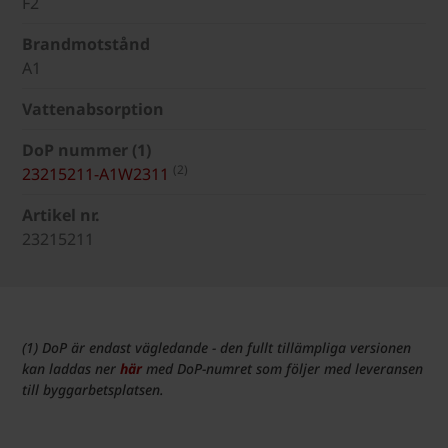
F2
Brandmotstånd
A1
Vattenabsorption
DoP nummer (1)
(2)
23215211-A1W2311
Artikel nr.
23215211
(1) DoP är endast vägledande - den fullt tillämpliga versionen
kan laddas ner
här
med DoP-numret som följer med leveransen
till byggarbetsplatsen.