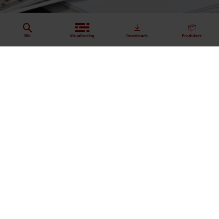
Sök
Visualisering
Downloads
Produkter
Sök
Visualisering
Downloads
Produkter
Sök på vår webbplats
Generera textur/BIM här
Välj och download här.
En värld av tegelprodukter inom fasadtegel, skärmtegel,
taktegel och marktegel.
Home
Produkter
Brick slips
Brick slips
MurDesigner
Download kataloger och broschyrer
Iltarusko Retro - brick slip
Fasadtegel
HusDesigner
Marktegel
Textur marktegel
Professionell rådgivning
Taktegel
Textur taktegel
Produkter med lång livslängd
Skärmtegel
KONTAKTA OSS