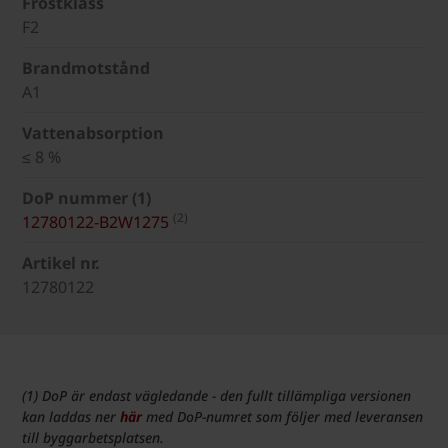
Frostklass
F2
Brandmotstånd
A1
Vattenabsorption
≤ 8 %
DoP nummer (1)
(2)
12780122-B2W1275
Artikel nr.
12780122
(1) DoP är endast vägledande - den fullt tillämpliga versionen
kan laddas ner
här
med DoP-numret som följer med leveransen
till byggarbetsplatsen.