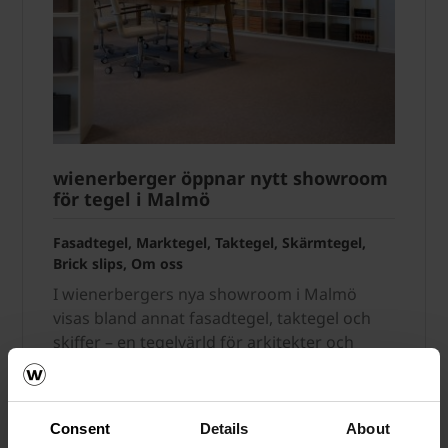
wienerberger öppnar nytt showroom
för tegel i Malmö
Fasadtegel, Marktegel, Taktegel, Skärmtegel,
Brick slips, Om oss
I wienerbergers nya showroom i Malmö
visas bland annat fasadtegel, taktegel och
skiffer – en tegelvärld för arkitekter och
entreprenörer. Läs mer här.
Läs mera
Consent
Details
About