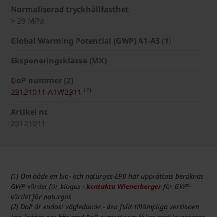
Normaliserad tryckhållfasthet
> 29 MPa
Global Warming Potential (GWP) A1-A3 (1)
Eksponeringsklasse (MX)
DoP nummer (2)
(2)
23121011-A1W2311
Artikel nr.
23121011
(1) Om både en bio- och naturgas-EPD har upprättats beräknas
GWP-värdet för biogas -
kontakta Wienerberger
för GWP-
värdet för naturgas
(2) DoP är endast vägledande - den fullt tillämpliga versionen
kan laddas ner
här
med DoP-numret som följer med leveransen