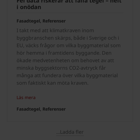
Fel data riskerar att fälla tegel – helt
i onödan
Fasadtegel, Referenser
I takt med att klimatkraven inom
byggbranschen skärps, både i Sverige och i
EU, väcks frågor om vilka byggmaterial som
hör hemma i framtidens byggande. Den
ökade medvetenheten om behovet av att
minska byggsektorns CO2-avtryck får
många att fundera över vilka byggmaterial
som faktiskt kan möta kraven.
Läs mera
Fasadtegel, Referenser
...Ladda fler