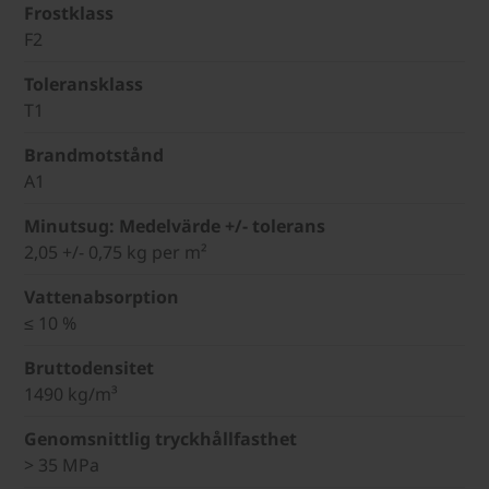
Frostklass
F2
Toleransklass
T1
Brandmotstånd
A1
Minutsug: Medelvärde +/- tolerans
2,05 +/- 0,75 kg per m²
Vattenabsorption
≤ 10 %
Bruttodensitet
1490 kg/m³
Genomsnittlig tryckhållfasthet
> 35 MPa