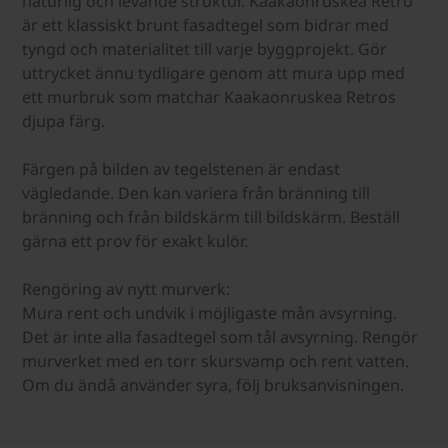
naturlig och levande struktur. Kaakaonruskea Retro
är ett klassiskt brunt fasadtegel som bidrar med
tyngd och materialitet till varje byggprojekt. Gör
uttrycket ännu tydligare genom att mura upp med
ett murbruk som matchar Kaakaonruskea Retros
djupa färg.
Färgen på bilden av tegelstenen är endast
vägledande. Den kan variera från bränning till
bränning och från bildskärm till bildskärm. Beställ
gärna ett prov för exakt kulör.
Rengöring av nytt murverk:
Mura rent och undvik i möjligaste mån avsyrning.
Det är inte alla fasadtegel som tål avsyrning. Rengör
murverket med en torr skursvamp och rent vatten.
Om du ändå använder syra, följ bruksanvisningen.