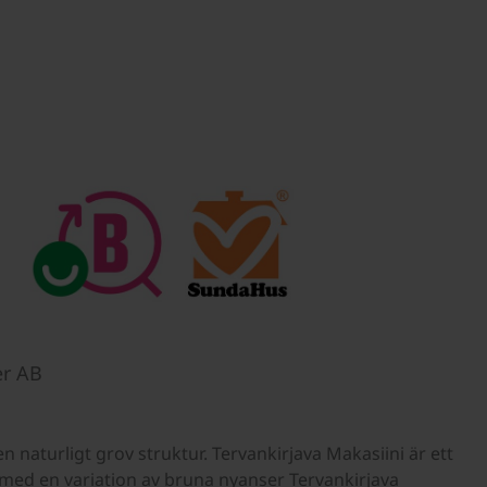
er AB
 naturligt grov struktur. Tervankirjava Makasiini är ett
 med en variation av bruna nyanser Tervankirjava