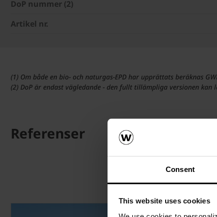
DoP nummer (2)
Artikel nr.
(1) Om både en bio- och naturgas-EPD har upprättats beräknas GWP
(2) DoP är endast vägledande - den fullt tillämpliga versionen kan
Referenser
Consent
This website uses cookies
We use cookies to personalize