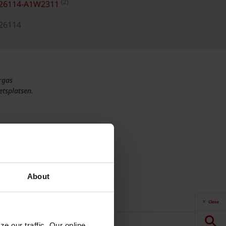
(2)
26114-A1W2311
26114
rgas
tsplatsen.
About
Close
e our traffic. Our online