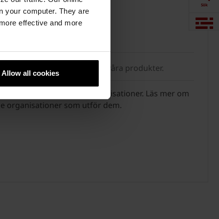
Sök
n your computer. They are
, more effective and more
ng av produkter
Visualisering
Downloads
aktivt för att miljödeklarera våra produkter.
Allow all cookies
Produkter
ömda av en rad externa organisationer. Läs mer om
de organisationer som utför dem.