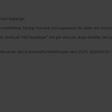
d och fogfärger.
(modellfoto). Färdigt murverk som exponeras för väder och vind kom
el, klicka på ”Välj fasadtegel” och gör dina val. Ange därefter den
lbruk bör den procentuella fördelningen vara 25/75, 25/25/25/25, 5