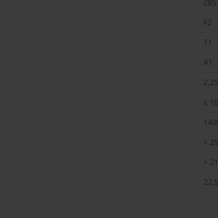
285
F2
T1
A1
2,25
≤ 1
140
> 2
> 2
22,