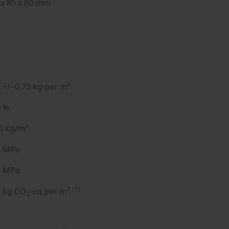
 x 85 x 60 mm
 +/- 0,75 kg per m²
0 %
0 kg/m³
5 MPa
1 MPa
2
(1)
5 kg CO
-eq per m
2