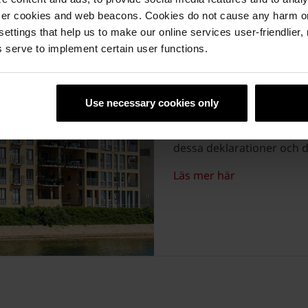
ser cookies and web beacons. Cookies do not cause any harm o
 settings that help us to make our online services user-friendlier
Miljöbedömni
 serve to implement certain user functions.
På Wienerberger jobbar vi 
Use necessary cookies only
Våra produkter finns bed
dessa deklarationer och 
Läs mer här