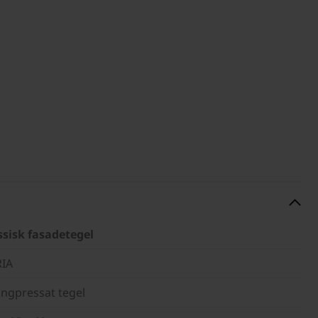
ssisk fasadetegel
IA
ängpressat tegel