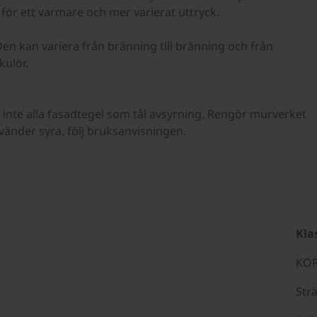
ör ett varmare och mer varierat uttryck.
en kan variera från bränning till bränning och från
kulör.
 inte alla fasadtegel som tål avsyrning. Rengör murverket
änder syra, följ bruksanvisningen.
Kla
KOR
Str