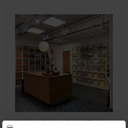
Upplev vackert tegel och skiffer i
wienerbergers showrooms