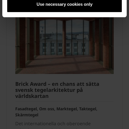
Use necessary cookies only
Brick Award – en chans att sätta
svensk tegelarkitektur på
världskartan
Fasadtegel, Om oss, Marktegel, Taktegel,
Skärmtegel
Det internationella och oberoende