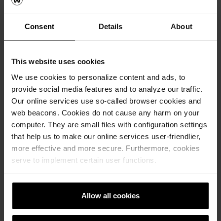
Fasadtegel, Taktegel, Marktegel, Skärmtegel, Om
Consent
Details
About
oss
Upplev fasadtegel, skiffer och skärmtegel i
verkligheten – besök våra showrooms i
This website uses cookies
Stockholm, Göteborg och Malmö för
We use cookies to personalize content and ads, to
inspiration och rådgivning. Läs mer här.
provide social media features and to analyze our traffic.
Our online services use so-called browser cookies and
Läs mera
web beacons. Cookies do not cause any harm on your
Fasadtegel, Taktegel, Marktegel, Skärmtegel, Om
computer. They are small files with configuration settings
oss
that help us to make our online services user-friendlier,
more effective and more secure. Furthermore, cookies
serve to implement certain user functions.
Allow all cookies