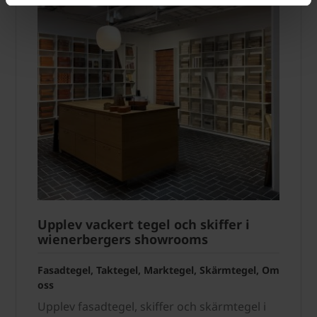
Upplev vackert tegel och skiffer i
wienerbergers showrooms
Fasadtegel, Taktegel, Marktegel, Skärmtegel, Om
oss
Upplev fasadtegel, skiffer och skärmtegel i