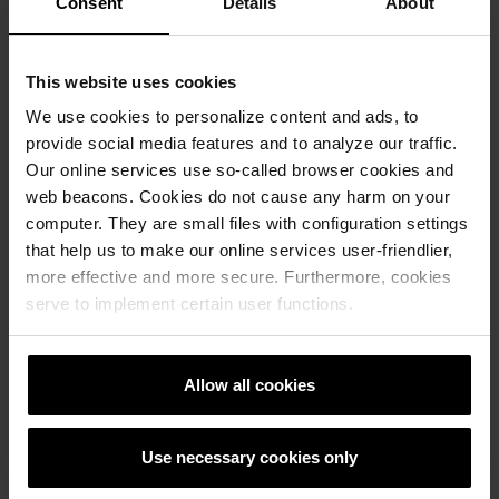
Consent
Details
About
Skiffer möter historia på Sven
Eriksonsgymnasiet i Borås
This website uses cookies
We use cookies to personalize content and ads, to
Referenser, Skärmtegel
provide social media features and to analyze our traffic.
Ny tillbyggnad klädd i skiffer från
Our online services use so-called browser cookies and
wienerberger ger nytt liv åt Sven
web beacons. Cookies do not cause any harm on your
Eriksonsgymnasiet. Ett arkitektoniskt möte
computer. They are small files with configuration settings
mellan arv och samtida materialval. Läs här.
that help us to make our online services user-friendlier,
more effective and more secure. Furthermore, cookies
Läs mera
serve to implement certain user functions.
Referenser, Skärmtegel
Allow all cookies
Use necessary cookies only