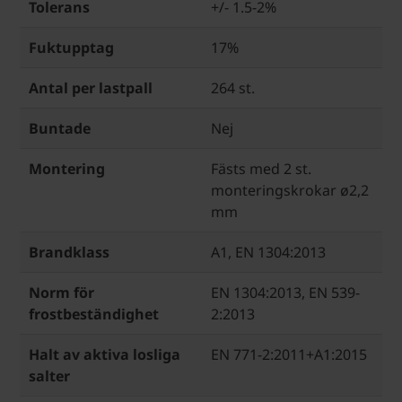
Tolerans
+/- 1.5-2%
Fuktupptag
17%
Antal per lastpall
264 st.
Buntade
Nej
Montering
Fästs med 2 st.
monteringskrokar ø2,2
mm
Brandklass
A1, EN 1304:2013
Norm för
EN 1304:2013, EN 539-
frostbeständighet
2:2013
Halt av aktiva losliga
EN 771-2:2011+A1:2015
salter