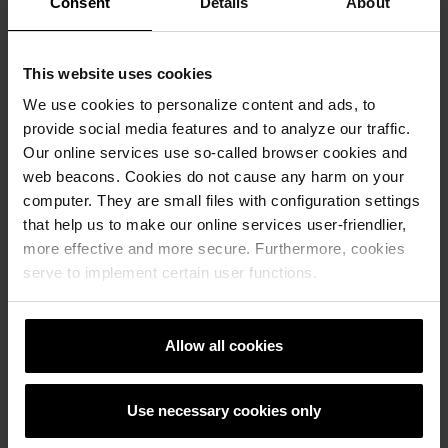
Consent
Details
About
Skiffer möter historia på Sven
Eriksonsgymnasiet i Borås
This website uses cookies
We use cookies to personalize content and ads, to
Referenser, Skärmtegel
provide social media features and to analyze our traffic.
Ny tillbyggnad klädd i skiffer från
Our online services use so-called browser cookies and
wienerberger ger nytt liv åt Sven
web beacons. Cookies do not cause any harm on your
Eriksonsgymnasiet. Ett arkitektoniskt möte
computer. They are small files with configuration settings
mellan arv och samtida materialval. Läs här.
that help us to make our online services user-friendlier,
more effective and more secure. Furthermore, cookies
Läs mera
serve to implement certain user functions.
Referenser, Skärmtegel
Allow all cookies
Use necessary cookies only