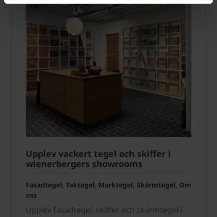
Upplev vackert tegel och skiffer i
wienerbergers showrooms
Fasadtegel, Taktegel, Marktegel, Skärmtegel, Om
oss
Upplev fasadtegel, skiffer och skärmtegel i