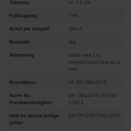
Tolerans
+/- 1.5-2%
Fuktupptag
11%
Antal per lastpall
264 st.
Buntade
Nej
Montering
Fästs med 2 st.
monteringskrokar ø2,2
mm
Brandklass
A1, EN 1304:2013
Norm för
EN 1304:2013, EN 539-
frostbeständighet
2:2013
Halt av aktiva losliga
EN 771-2:2011+A1:2015
salter