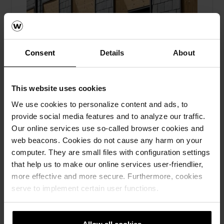
Consent
Details
About
This website uses cookies
We use cookies to personalize content and ads, to
provide social media features and to analyze our traffic.
Skiffer möter historia på Sven
Our online services use so-called browser cookies and
Eriksonsgymnasiet i Borås
web beacons. Cookies do not cause any harm on your
computer. They are small files with configuration settings
Referenser, Skärmtegel
that help us to make our online services user-friendlier,
Ny tillbyggnad klädd i skiffer från
more effective and more secure. Furthermore, cookies
wienerberger ger nytt liv åt Sven
serve to implement certain user functions.
Eriksonsgymnasiet. Ett arkitektoniskt möte
mellan arv och samtida materialval. Läs här.