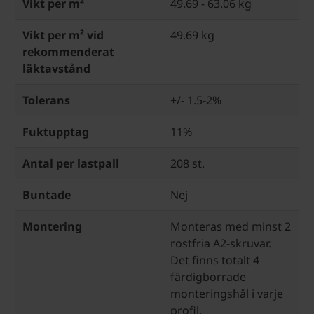
Vikt per m²
49.69 - 63.06 kg
Vikt per m² vid
49.69 kg
rekommenderat
läktavstånd
Tolerans
+/- 1.5-2%
Fuktupptag
11%
Antal per lastpall
208 st.
Buntade
Nej
Montering
Monteras med minst 2
rostfria A2-skruvar.
Det finns totalt 4
färdigborrade
monteringshål i varje
profil.