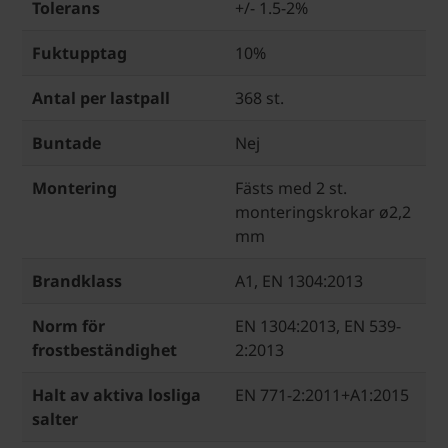
Tolerans
+/- 1.5-2%
Fuktupptag
10%
Antal per lastpall
368 st.
Buntade
Nej
Montering
Fästs med 2 st.
monteringskrokar ø2,2
mm
Brandklass
A1, EN 1304:2013
Norm för
EN 1304:2013, EN 539-
frostbeständighet
2:2013
Halt av aktiva losliga
EN 771-2:2011+A1:2015
salter