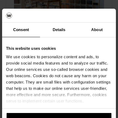
Consent
Details
About
wienerberger öppnar nytt showroom
This website uses cookies
för tegel i Malmö
We use cookies to personalize content and ads, to
provide social media features and to analyze our traffic.
Fasadtegel, Marktegel, Taktegel, Skärmtegel,
Our online services use so-called browser cookies and
Brick slips, Om oss
web beacons. Cookies do not cause any harm on your
I wienerbergers nya showroom i Malmö
computer. They are small files with configuration settings
visas bland annat fasadtegel, taktegel och
that help us to make our online services user-friendlier,
skiffer – en tegelvärld för arkitekter och
more effective and more secure. Furthermore, cookies
entreprenörer. Läs mer här.
serve to implement certain user functions.
Läs mera