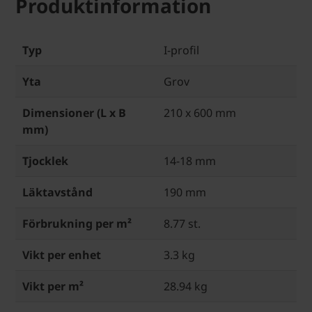
Produktinformation
Typ
I-profil
Yta
Grov
Dimensioner (L x B
210 x 600 mm
mm)
Tjocklek
14-18 mm
Läktavstånd
190 mm
Förbrukning per m²
8.77 st.
Vikt per enhet
3.3 kg
Vikt per m²
28.94 kg