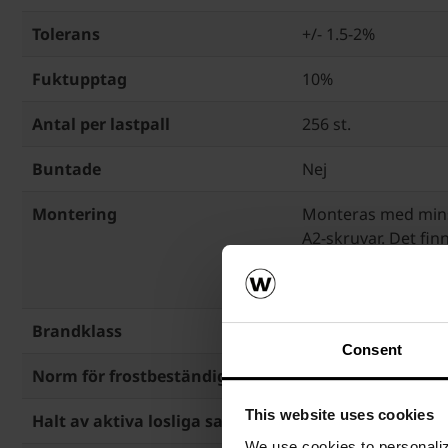
Tolerans
+/- 1.5-2%
Fuktupptag
10%
Antal per lastpall
256 st.
Buntade
Nej
Montering
Monteras med minst
A2-skruvar. Det finn
färdigborrade mont
varje profil.
Brandklass
A1, EN 1304:2013
Consent
Norm för frostbeständighet
EN 1304:2013, EN 5
This website uses cookies
Halt av aktiva losliga salter
EN 771-2:2011+A1:
We use cookies to personalize