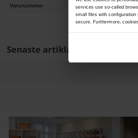
Varunummer
62-601-6
services use so-called brow
small files with configuration
secure. Furthermore, cookies
Senaste artiklarna