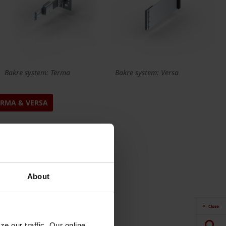
Bakre system: Terma
Bakre system: Versa
ERMA & VERSA
About
Close
e our traffic. Our online