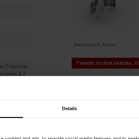
Bakre system: Arbora
BAKRE SYSTEM ARBORA, T
 2 rostfria
s totalt 6-7
eringshål i
Details
39-2:2013
2015
 content and ads, to provide social media features and to analyz