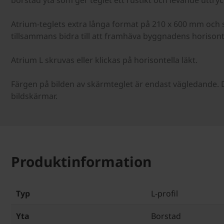
borstad yta som ger teglet ett rustikt och levande uttryc
Atrium-teglets extra långa format på 210 x 600 mm och sl
tillsammans bidra till att framhäva byggnadens horisontel
Atrium L skruvas eller klickas på horisontella läkt.
Färgen på bilden av skärmteglet är endast vägledande. D
bildskärmar.
Produktinformation
Typ
L-profil
Yta
Borstad