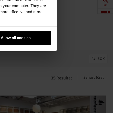
Sök
n your computer. They are
, more effective and more
Visualisering
Downloads
Allow all cookies
Produkter
SÖK
Senast först
35
Resultat