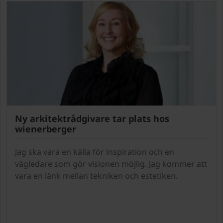
Ny arkitektrådgivare tar plats hos
wienerberger
Jag ska vara en källa för inspiration och en
vägledare som gör visionen möjlig. Jag kommer att
vara en länk mellan tekniken och estetiken.