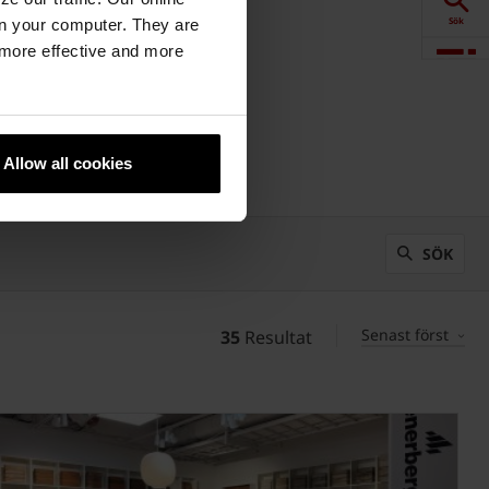
Sök
n your computer. They are
, more effective and more
Visualisering
Downloads
Allow all cookies
Produkter
SÖK
Senast först
35
Resultat