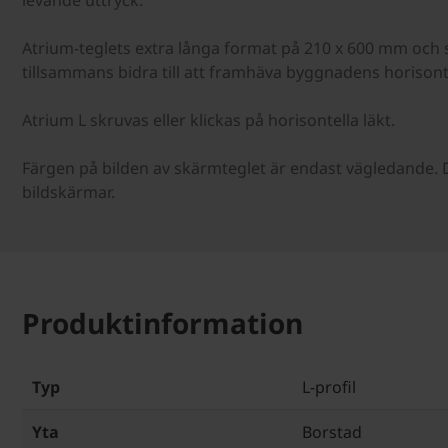
levande uttryck.
Atrium-teglets extra långa format på 210 x 600 mm och sl
tillsammans bidra till att framhäva byggnadens horisontel
Atrium L skruvas eller klickas på horisontella läkt.
Färgen på bilden av skärmteglet är endast vägledande. D
bildskärmar.
Produktinformation
Typ
L-profil
Yta
Borstad