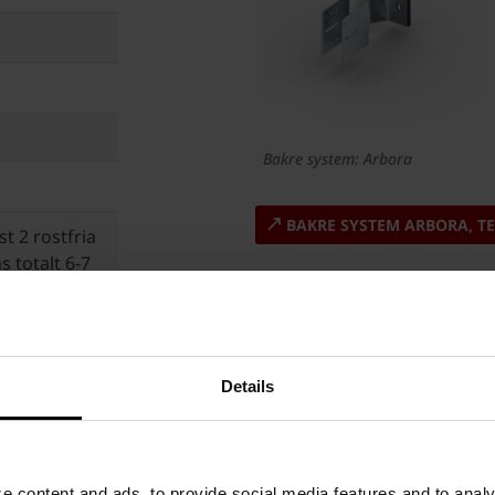
Bakre system: Arbora
BAKRE SYSTEM ARBORA, T
 2 rostfria
s totalt 6-7
eringshål i
Details
39-2:2013
2015
 content and ads, to provide social media features and to analyz