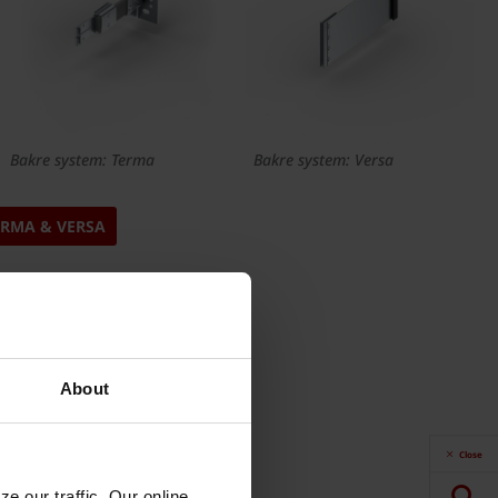
Bakre system: Terma
Bakre system: Versa
ERMA & VERSA
About
Close
e our traffic. Our online