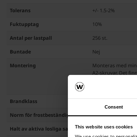
Tolerans
+/- 1.5-2%
Fuktupptag
10%
Antal per lastpall
256 st.
Buntade
Nej
Montering
Monteras med minst
A2-skruvar. Det finn
färdigborrade mont
varje profil.
Brandklass
A1, EN 1304:2013
Consent
Norm för frostbeständighet
EN 1304:2013, EN 5
This website uses cookies
Halt av aktiva losliga salter
EN 771-2:2011+A1:
We use cookies to personalize