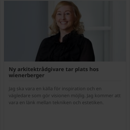
Ny arkitektrådgivare tar plats hos
wienerberger
Jag ska vara en källa för inspiration och en
vägledare som gör visionen möjlig. Jag kommer att
vara en länk mellan tekniken och estetiken.