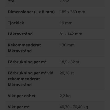
Yta
Grov
Dimensioner (L x B mm)
185 x 380 mm
Tjocklek
19 mm
Läktavstånd
81 - 142 mm
Rekommenderat
130 mm
läktavstånd
Förbrukning per m²
18,5 - 32 st
Förbrukning per m² vid
20,26 st
rekommenderat
läktavstånd
Vikt per enhet
2,2 kg
Vikt per m²
40,70 - 70,40 kg