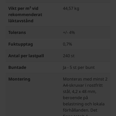
Vikt per m² vid
44,57 kg
rekommenderat
läktavstånd
Tolerans
+/- 4%
Fuktupptag
0,7%
Antal per lastpall
240 st
Buntade
Ja - 5 st per bunt
Montering
Monteras med minst 2
A4-skruvar i rostfritt
stål, 4,2 x 48 mm,
beroende på
belastning och lokala
förhållanden. Det