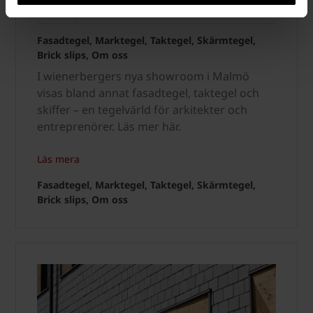
för tegel i Malmö
Fasadtegel, Marktegel, Taktegel, Skärmtegel,
Brick slips, Om oss
I wienerbergers nya showroom i Malmö
visas bland annat fasadtegel, taktegel och
skiffer – en tegelvärld för arkitekter och
entreprenörer. Läs mer här.
Läs mera
Fasadtegel, Marktegel, Taktegel, Skärmtegel,
Brick slips, Om oss