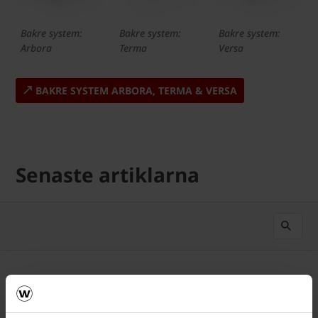
Bakre system:
Bakre system:
Bakre system:
Arbora
Terma
Versa
BAKRE SYSTEM ARBORA, TERMA & VERSA
Senaste artiklarna
Senast först
35
Resultat