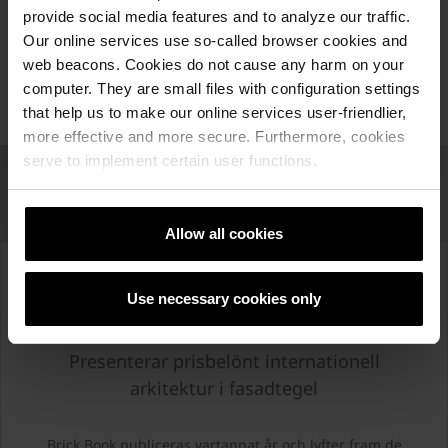
provide social media features and to analyze our traffic.
Our online services use so-called browser cookies and
web beacons. Cookies do not cause any harm on your
computer. They are small files with configuration settings
that help us to make our online services user-friendlier,
more effective and more secure. Furthermore, cookies
serve to implement certain user functions.
Allow all cookies
Brick Book
Use necessary cookies only
Presenterar prisbelönt internationell
arkitektur i fasadtegel
Brick Book publiceras vartannat år och lyfter fram de