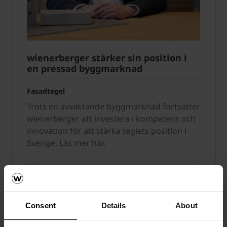
wienerberger stärker sin position i
en pressad byggmarknad
Fasadtegel
Trots en avvaktande byggmarknad fortsätter
wienerberger att investera i kompetens och
innovation för att stärka teglets position i
Sverige. Läs mer här.
Läs mera
Fasadtegel
Consent
Details
About