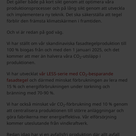
Det gäller både på kort sikt genom att optimera våra
produktionsprocesser och på lång sikt genom att utveckla
och implementera ny teknik. Det ska säkerställa att tegel
förblir den främsta klimatskärmen i framtiden.
Och vi är redan på god väg.
Vi har ställt om vår skandinaviska fasadtegelproduktion till
100 % biogas från och med den 1 januari 2025, och det
kommer att mer än halvera våra CO
-utsläpp i
2
produktionen.
Vi har utvecklat
vår LESS-serie med CO
-besparande
2
fasadtegel
och därmed minskat förbrukningen av lera med
15 % och energiförbrukningen under torkning och
bränning med 70-90 %.
Vi har också minskat vår CO
-förbrukning med 10 % genom
2
att centralisera produktionen till större anläggningar och
göra fabrikerna mer energieffektiva. Vår elförsörjning
kommer uteslutande från vindkraftverk.
Redan idag har vi en avfallsfri produktion där allt avfall