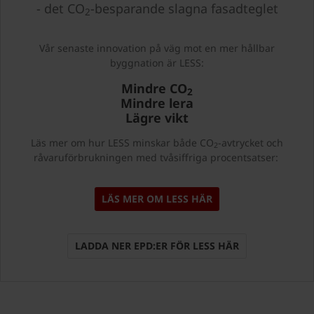
- det CO
-besparande slagna fasadteglet
2
Vår senaste innovation på väg mot en mer hållbar
byggnation är LESS:
Mindre CO
2
Mindre lera
Lägre vikt
Läs mer om hur LESS minskar både CO
-avtrycket och
2
råvaruförbrukningen med tvåsiffriga procentsatser:
LÄS MER OM LESS HÄR
LADDA NER EPD:ER FÖR LESS HÄR