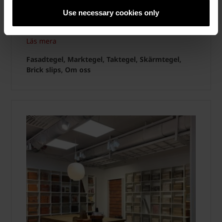
skiffer – en tegelvärld för arkitekter och
Use necessary cookies only
entreprenörer. Läs mer här.
Läs mera
Fasadtegel, Marktegel, Taktegel, Skärmtegel,
Brick slips, Om oss