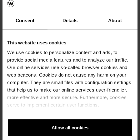
Consent
Details
About
This website uses cookies
We use cookies to personalize content and ads, to
provide social media features and to analyze our traffic.
Our online services use so-called browser cookies and
web beacons. Cookies do not cause any harm on your
computer. They are small files with configuration settings
that help us to make our online services user-friendlier,
wienerberger öppnar nytt showroom
more effective and more secure. Furthermore, cookies
för tegel i Malmö
serve to implement certain user functions.
Fasadtegel, Marktegel, Taktegel, Skärmtegel,
Brick slips, Om oss
Allow all cookies
I wienerbergers nya showroom i Malmö
visas bland annat fasadtegel, taktegel och