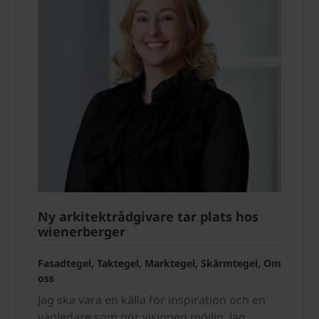
Ny arkitektrådgivare tar plats hos
wienerberger
Fasadtegel, Taktegel, Marktegel, Skärmtegel, Om
oss
Jag ska vara en källa för inspiration och en
vägledare som gör visionen möjlig. Jag