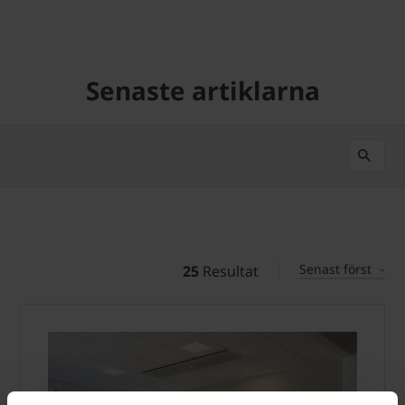
Senaste artiklarna
Senast först
25
Resultat