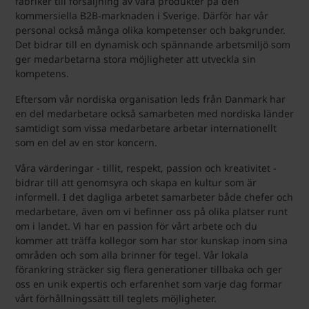
fabriker till försäljning av våra produkter på den
kommersiella B2B-marknaden i Sverige. Därför har vår
personal också många olika kompetenser och bakgrunder.
Det bidrar till en dynamisk och spännande arbetsmiljö som
ger medarbetarna stora möjligheter att utveckla sin
kompetens.
Eftersom vår nordiska organisation leds från Danmark har
en del medarbetare också samarbeten med nordiska länder
samtidigt som vissa medarbetare arbetar internationellt
som en del av en stor koncern.
Våra värderingar - tillit, respekt, passion och kreativitet -
bidrar till att genomsyra och skapa en kultur som är
informell. I det dagliga arbetet samarbeter både chefer och
medarbetare, även om vi befinner oss på olika platser runt
om i landet. Vi har en passion för vårt arbete och du
kommer att träffa kollegor som har stor kunskap inom sina
områden och som alla brinner för tegel. Vår lokala
förankring sträcker sig flera generationer tillbaka och ger
oss en unik expertis och erfarenhet som varje dag formar
vårt förhållningssätt till teglets möjligheter.