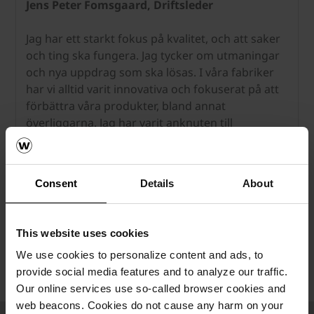
Jens Peter Fomsgaard, Driftsleder
Jag har ett starkt fokus på kvalitet, och att saker
och ting ska fungera. Jag tycker om utmaningar
och nya uppdrag som ska lösas. I våra fabriker
har vi alltid varit innovativa och fokuserat på att
förbättra våra produkter, bland annat
överliggarna. Jag har varit anknuten till
verksamheten i mer än 30 år och arbetar enligt
devisen att medarbetarna är vår viktigaste
resurs. Alla är viktiga och ska känna sig glada att
Consent
Details
About
gå till arbetet och bli sedda, hörda och
uppmärksammade.
This website uses cookies
We use cookies to personalize content and ads, to
provide social media features and to analyze our traffic.
Our online services use so-called browser cookies and
web beacons. Cookies do not cause any harm on your