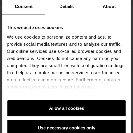
Consent
Details
About
This website uses cookies
We use cookies to personalize content and ads, to
Senaste artiklar
provide social media features and to analyze our traffic.
Our online services use so-called browser cookies and
web beacons. Cookies do not cause any harm on your
computer. They are small files with configuration settings
that help us to make our online services user-friendlier,
more effective and more secure. Furthermore, cookies
serve to implement certain user functions.
Senast först
156
Resultat
Allow all cookies
Use necessary cookies only