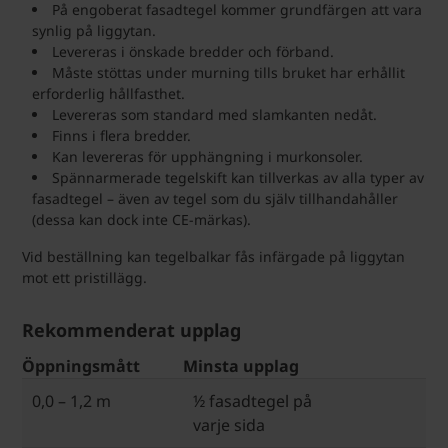
På engoberat fasadtegel kommer grundfärgen att vara
synlig på liggytan.
Levereras i önskade bredder och förband.
Måste stöttas under murning tills bruket har erhållit
erforderlig hållfasthet.
Levereras som standard med slamkanten nedåt.
Finns i flera bredder.
Kan levereras för upphängning i murkonsoler.
Spännarmerade tegelskift kan tillverkas av alla typer av
fasadtegel – även av tegel som du själv tillhandahåller
(dessa kan dock inte CE-märkas).
Vid beställning kan tegelbalkar fås infärgade på liggytan
mot ett pristillägg.
Rekommenderat upplag
Öppningsmått
Minsta upplag
0,0 – 1,2 m
½ fasadtegel på
varje sida