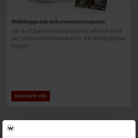
Miljöbyggnads-dokumentationspaket
Har du frågor om våra produkter eller vill du få
vårt dokumentationspaket för ditt Miljöbyggnad-
bygge?
KONTAKTA OSS