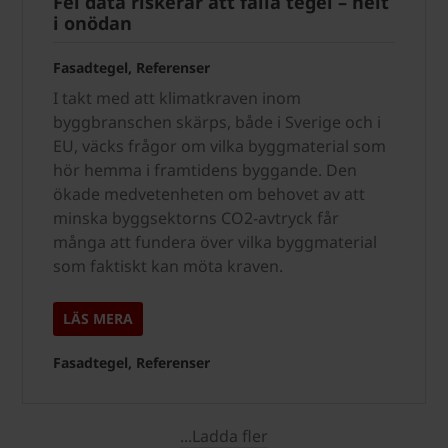
Fel data riskerar att fälla tegel – helt
i onödan
Fasadtegel, Referenser
I takt med att klimatkraven inom
byggbranschen skärps, både i Sverige och i
EU, väcks frågor om vilka byggmaterial som
hör hemma i framtidens byggande. Den
ökade medvetenheten om behovet av att
minska byggsektorns CO2-avtryck får
många att fundera över vilka byggmaterial
som faktiskt kan möta kraven.
LÄS MERA
Fasadtegel, Referenser
...Ladda fler