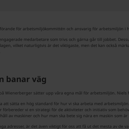
örande för arbetsmiljökommittén och ansvarig för arbetsmiljön i 
engagerade medarbetare som trivs och gärna går till jobbet. Dessut
agen, vilket naturligtvis är det viktigaste, men det kan också märk
.
ön banar väg
 på Wienerberger sätter upp våra egna mål för arbetsmiljön. Niels 
lva att sätta en hög standard för hur vi ska arbeta med arbetsmiljön
förbereder vi en strategi för de aktiviteter och initiativ som behöve
håll av maskiner och hur man ska bete sig nära en maskin som är 
 adresser, är det även viktigt för oss att få ut det mesta av de va