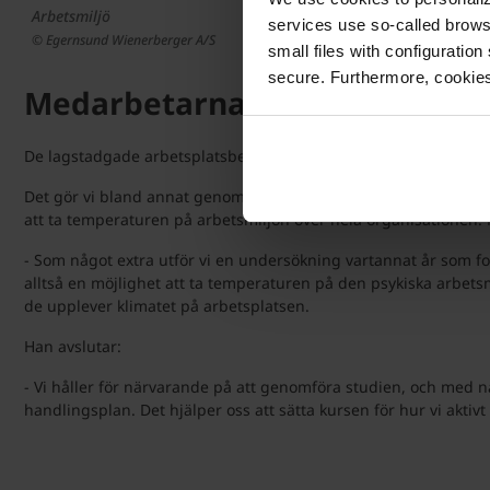
Arbetsmiljö
services use so-called brow
© Egernsund Wienerberger A/S
small files with configuration
secure. Furthermore, cookies
Medarbetarnas välbefinnande 
De lagstadgade arbetsplatsbedömningarna är en sak, men vi har t
Det gör vi bland annat genom att utföra en omfattande unders
att ta temperaturen på arbetsmiljön över hela organisationen: 
- Som något extra utför vi en undersökning vartannat år som fo
alltså en möjlighet att ta temperaturen på den psykiska arbet
de upplever klimatet på arbetsplatsen.
Han avslutar:
- Vi håller för närvarande på att genomföra studien, och med n
handlingsplan. Det hjälper oss att sätta kursen för hur vi aktiv