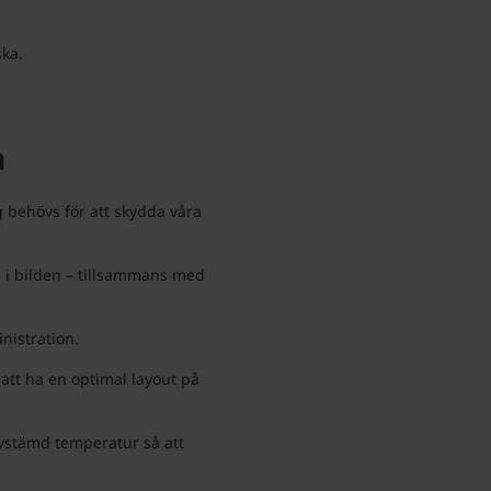
ska.
n
g behövs för att skydda våra
n i bilden – tillsammans med
nistration.
 att ha en optimal layout på
 avstämd temperatur så att