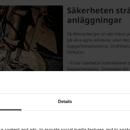
Säkerheten str
anläggningar
På Wienerberger är vårt fokus p
på våra egna adresser, utan det
byggarbetsplatserna. Ordförand
förklarar:
- Vi har utarbetat instruktioner
byggarbetsplats. Omtanken för 
byggarbetsplatsen betyder mycket
informera om hur materialet ska 
Instruktionerna berättar bland 
utföras försiktigt för de perso
Details
Dessutom använder våra levera
de besöker oss på vår anläggni
säkerhetsinstruktioner och följa
både besökare och anställda på 
 content and ads, to provide social media features and to analyz