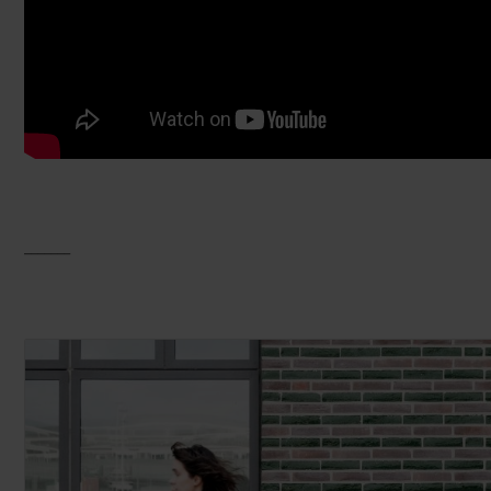
_______