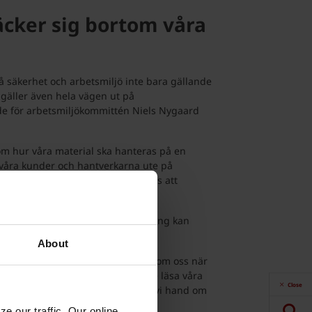
äcker sig bortom våra
å säkerhet och arbetsmiljö inte bara gällande
 gäller även hela vägen ut på
e för arbetsmiljökommittén Niels Nygaard
 om hur våra material ska hanteras på en
våra kunder och hantverkarna ute på
, och därför är det viktigt för oss att
hanteras på ett säkert sätt.
annat hur lyft och manuell hantering kan
ner som ska genomföra uppgiften.
About
ntörer samma skyddsutrustning som oss när
ng. Gäster på Wienerberger måste läsa våra
Close
 anvisningarna - på det sättet tar vi hand om
bäst möjliga sätt.
e our traffic. Our online