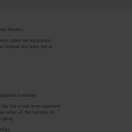
hela Norden.
om sätter det ett positivt
as i kronor och ören. Det är
Nygaard fortsätter:
. Här har vi valt ut en standard
r rullas ut. Det handlar till
i gång.
nliga