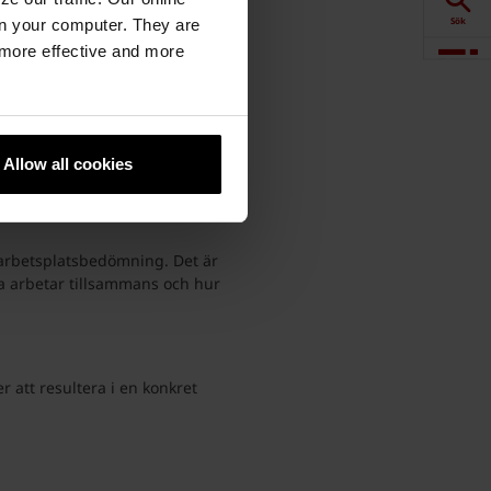
Sök
n your computer. They are
, more effective and more
Visualisering
Downloads
 för oss.
Allow all cookies
ör dialog och gör det möjligt
Produkter
n arbetsplatsbedömning. Det är
da arbetar tillsammans och hur
 att resultera i en konkret