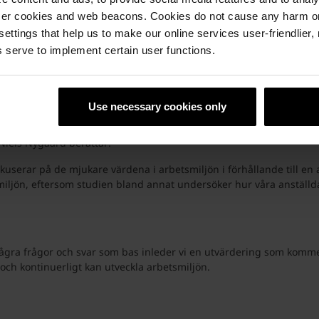
ser cookies and web beacons. Cookies do not cause any harm o
 settings that help us to make our online services user-friendlier
 serve to implement certain user functions.
i fokus
agit på oss våra skyddsskor för att visa att arbetsmiljön är viktig
Use necessary cookies only
ökning bland medarbetare i Wienerberger-koncernen. Det öppnar f
Niels Nygaard berättar:
kuserar på de mjukare värdena i arbetsmiljön i förhållande till e
smiljön, eftersom studien bland annat undersöker hur våra anställ
ågra frågor och svar som bas inleder vi en utvärdering som kommer
t och kontinuerligt kan utveckla arbetsmiljön.