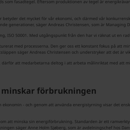
s som fasadtegel. Eftersom produktionen av tegel är energikrävande 
rför betyder det mycket för vår ekonomi, och därmed vår konkurrensk
mmande generationer, säger Andreas Christensen, som är Managing 
ning, ISO 50001. Med utgångspunkt från den har vi räknat ut en rad 
ukturerat med processerna. Den ger oss ett konstant fokus på att min
tsläppen säger Andreas Christensen och understryker att det är vi
t, därför att medarbetarna deltog i att arbeta målinriktat med att m
 minskar förbrukningen
h ekonomin - och genom att använda energistyrning visar det ens
 genom att minska sin energiförbrukning. Standarden är ett ramverk
ukningen säger Anne Holm Sjøberg, som är avdelningschef hos Dan