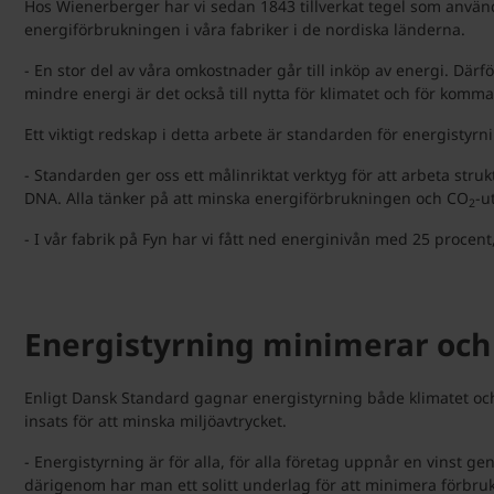
Hos Wienerberger har vi sedan 1843 tillverkat tegel som använd
energiförbrukningen i våra fabriker i de nordiska länderna.
- En stor del av våra omkostnader går till inköp av energi. Dä
mindre energi är det också till nytta för klimatet och för ko
Ett viktigt redskap i detta arbete är standarden för energistyr
- Standarden ger oss ett målinriktat verktyg för att arbeta str
DNA. Alla tänker på att minska energiförbrukningen och CO
-u
2
- I vår fabrik på Fyn har vi fått ned energinivån med 25 procen
Energistyrning minimerar och
Enligt Dansk Standard gagnar energistyrning både klimatet oc
insats för att minska miljöavtrycket.
- Energistyrning är för alla, för alla företag uppnår en vinst
därigenom har man ett solitt underlag för att minimera förbr