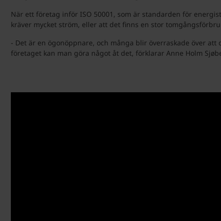
När ett företag inför ISO 50001, som är standarden för energis
kräver mycket ström, eller att det finns en stor tomgångsförbru
- Det är en ögonöppnare, och många blir överraskade över att 
företaget kan man göra något åt det, förklarar Anne Holm Sjøb