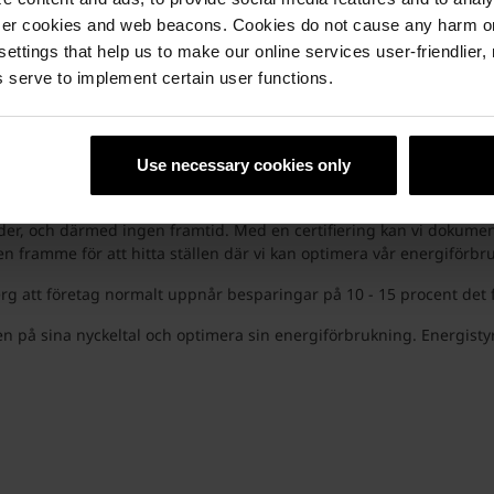
ser cookies and web beacons. Cookies do not cause any harm o
 2020 till 2024 och vara CO2-neutrala 2050.
 settings that help us to make our online services user-friendlier
okus på att förbruka mindre energi är jag övertygad om att vi når 
 serve to implement certain user functions.
atvänligt fasadtegel
Use necessary cookies only
imatvänliga produkter.
nder, och därmed ingen framtid. Med en certifiering kan vi dokument
 framme för att hitta ställen där vi kan optimera vår energiförbr
tt företag normalt uppnår besparingar på 10 - 15 procent det för
på sina nyckeltal och optimera sin energiförbrukning. Energistyrnin