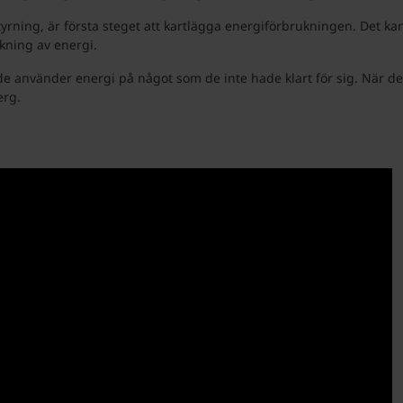
tyrning, är första steget att kartlägga energiförbrukningen. Det k
kning av energi.
de använder energi på något som de inte hade klart för sig. När d
erg.