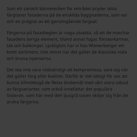
Som ett särskilt kännetecken för området pryder olika
färgtoner fasaderna på de enskilda byggnaderna, som var
och en präglas av ett genomgående färgval.
Färgerna på fasadteglen är noga utvalda, så att de matchar
fasadens övriga element, bland annat fogar, fönsterkarmar,
tak och balkonger. Lyckligtvis har vi hos Wienerberger ett
brett sortiment, inte minst när det gäller de klassiska röda
och bruna nyanserna.
Det ska inte vara nödvändigt att kompromissa, vare sig när
det gäller färg eller kvalitet. Därför är det viktigt för oss att
kunna tillmötesgå de flesta önskemål med vårt stora utbud
av färgvarianter, som också innefattar det populära
Sisteron, som här med den ljusgrå tonen skiljer sig från de
andra färgerna.