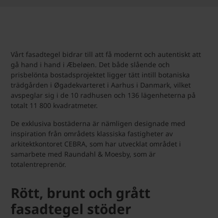
Vårt fasadtegel bidrar till att få modernt och autentiskt att
gå hand i hand i Æbeløen. Det både slående och
prisbelönta bostadsprojektet ligger tätt intill botaniska
trädgården i Øgadekvarteret i Aarhus i Danmark, vilket
avspeglar sig i de 10 radhusen och 136 lägenheterna på
totalt 11 800 kvadratmeter.
De exklusiva bostäderna är nämligen designade med
inspiration från områdets klassiska fastigheter av
arkitektkontoret CEBRA, som har utvecklat området i
samarbete med Raundahl & Moesby, som är
totalentreprenör.
Rött, brunt och grått
fasadtegel stöder