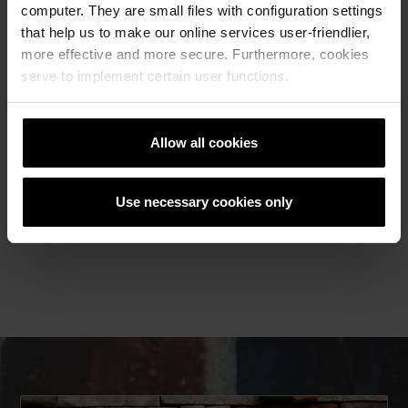
2021.
computer. They are small files with configuration settings
that help us to make our online services user-friendlier,
more effective and more secure. Furthermore, cookies
serve to implement certain user functions.
Information om Æbeløen
Projektets namn:
Æbeløen
Allow all cookies
Arkitekt:
CEBRA
Produkt:
EW2207 Rød Mørk
,
EW2412 Strato
och
Use necessary cookies only
EW2166 Sisteron
Uppfört:
2016-2020