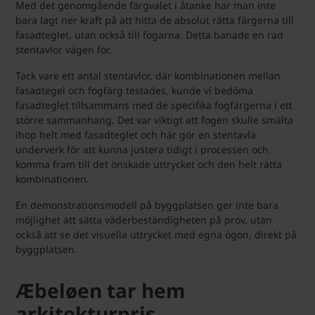
Med det genomgående färgvalet i åtanke har man inte
bara lagt ner kraft på att hitta de absolut rätta färgerna till
fasadteglet, utan också till fogarna. Detta banade en rad
stentavlor vägen för.
Tack vare ett antal stentavlor, där kombinationen mellan
fasadtegel och fogfärg testades, kunde vi bedöma
fasadteglet tillsammans med de specifika fogfärgerna i ett
större sammanhang. Det var viktigt att fogen skulle smälta
ihop helt med fasadteglet och här gör en stentavla
underverk för att kunna justera tidigt i processen och
komma fram till det önskade uttrycket och den helt rätta
kombinationen.
En demonstrationsmodell på byggplatsen ger inte bara
möjlighet att sätta väderbeständigheten på prov, utan
också att se det visuella uttrycket med egna ögon, direkt på
byggplatsen.
Æbeløen tar hem
arkitekturpris