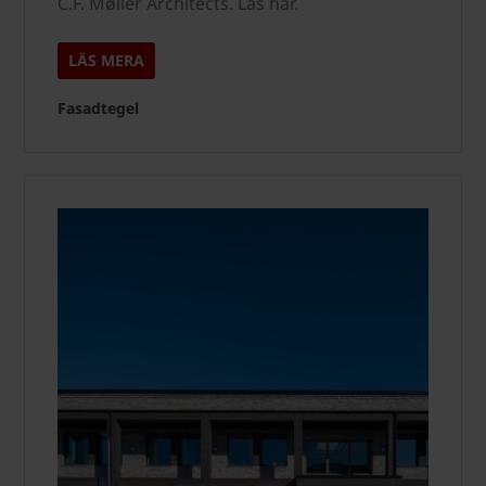
C.F. Møller Architects. Läs här.
LÄS MERA
Fasadtegel