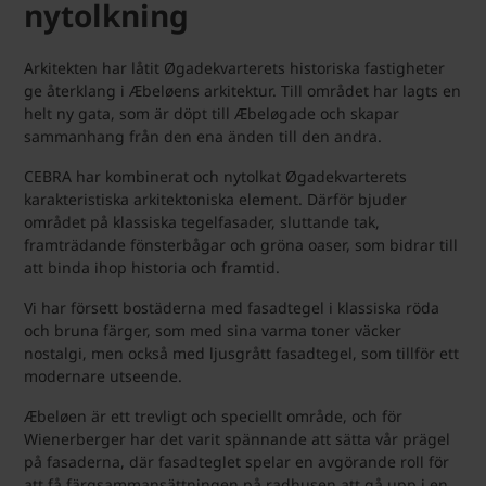
nytolkning
Arkitekten har låtit Øgadekvarterets historiska fastigheter
ge återklang i Æbeløens arkitektur. Till området har lagts en
helt ny gata, som är döpt till Æbeløgade och skapar
sammanhang från den ena änden till den andra.
CEBRA har kombinerat och nytolkat Øgadekvarterets
karakteristiska arkitektoniska element. Därför bjuder
området på klassiska tegelfasader, sluttande tak,
framträdande fönsterbågar och gröna oaser, som bidrar till
att binda ihop historia och framtid.
Vi har försett bostäderna med fasadtegel i klassiska röda
och bruna färger, som med sina varma toner väcker
nostalgi, men också med ljusgrått fasadtegel, som tillför ett
modernare utseende.
Æbeløen är ett trevligt och speciellt område, och för
Wienerberger har det varit spännande att sätta vår prägel
på fasaderna, där fasadteglet spelar en avgörande roll för
att få färgsammansättningen på radhusen att gå upp i en