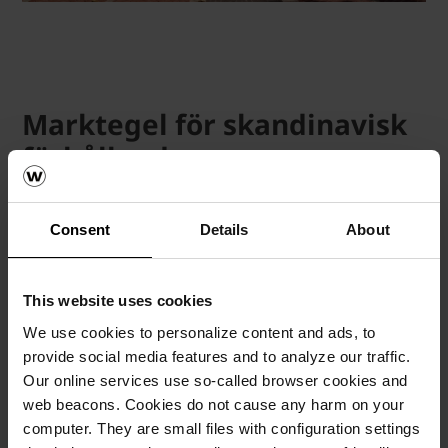
Marktegel för skandinavisk
förhållanden
Utöver markteglets färgspel och varierade uttryck har
marktegel lång hållbarhet och är ett bra
Consent
Details
About
beläggningsmaterial för skandinavisk förhållanden.
Marktegel från Wienerberger uppfyller de högsta kraven på
frostbeständighet enligt produktstandard NS-EN 1344 och
This website uses cookies
passar bra i det varierade skandinavisk klimatet.
We use cookies to personalize content and ads, to
Vi har ett brett utbud av färgspektra i samma
provide social media features and to analyze our traffic.
marktegelformat. Det passar bra när landskapsarkitekterna
Our online services use so-called browser cookies and
vill skapa mönster och ett spännande uttryck som på
web beacons. Cookies do not cause any harm on your
Lilleaker Torg.
computer. They are small files with configuration settings
Emil Nyutstumo Horn hoppas få se fler marktegelprojekt i