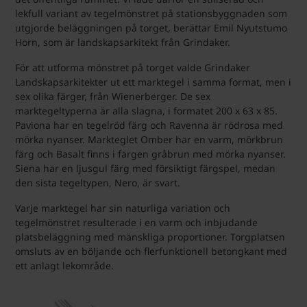
lekfull variant av tegelmönstret på stationsbyggnaden som
utgjorde beläggningen på torget, berättar Emil Nyutstumo
Horn, som är landskapsarkitekt från Grindaker.
För att utforma mönstret på torget valde Grindaker
Landskapsarkitekter ut ett marktegel i samma format, men i
sex olika färger, från Wienerberger. De sex
marktegeltyperna är alla slagna, i formatet 200 x 63 x 85.
Paviona har en tegelröd färg och Ravenna är rödrosa med
mörka nyanser. Markteglet Omber har en varm, mörkbrun
färg och Basalt finns i färgen gråbrun med mörka nyanser.
Siena har en ljusgul färg med försiktigt färgspel, medan
den sista tegeltypen, Nero, är svart.
Varje marktegel har sin naturliga variation och
tegelmönstret resulterade i en varm och inbjudande
platsbeläggning med mänskliga proportioner. Torgplatsen
omsluts av en böljande och flerfunktionell betongkant med
ett anlagt lekområde.