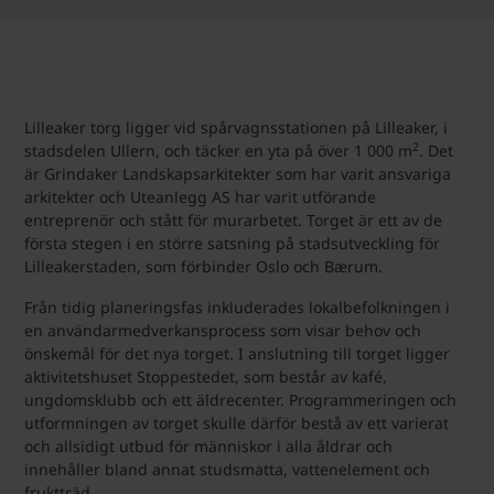
Lilleaker torg ligger vid spårvagnsstationen på Lilleaker, i
2
stadsdelen Ullern, och täcker en yta på över 1 000 m
. Det
är Grindaker Landskapsarkitekter som har varit ansvariga
arkitekter och Uteanlegg AS har varit utförande
entreprenör och stått för murarbetet. Torget är ett av de
första stegen i en större satsning på stadsutveckling för
Lilleakerstaden, som förbinder Oslo och Bærum.
Från tidig planeringsfas inkluderades lokalbefolkningen i
en användarmedverkansprocess som visar behov och
önskemål för det nya torget. I anslutning till torget ligger
aktivitetshuset Stoppestedet, som består av kafé,
ungdomsklubb och ett äldrecenter. Programmeringen och
utformningen av torget skulle därför bestå av ett varierat
och allsidigt utbud för människor i alla åldrar och
innehåller bland annat studsmatta, vattenelement och
fruktträd.