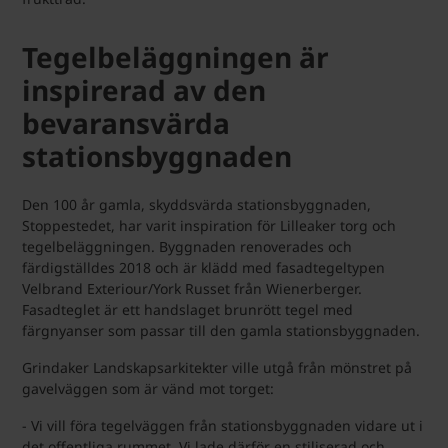
Tegelbeläggningen är
inspirerad av den
bevaransvärda
stationsbyggnaden
Den 100 år gamla, skyddsvärda stationsbyggnaden,
Stoppestedet, har varit inspiration för Lilleaker torg och
tegelbeläggningen. Byggnaden renoverades och
färdigställdes 2018 och är klädd med fasadtegeltypen
Velbrand Exteriour/York Russet från Wienerberger.
Fasadteglet är ett handslaget brunrött tegel med
färgnyanser som passar till den gamla stationsbyggnaden.
Grindaker Landskapsarkitekter ville utgå från mönstret på
gavelväggen som är vänd mot torget:
- Vi vill föra tegelväggen från stationsbyggnaden vidare ut i
det offentliga rummet. Vi lade därför en stiliserad och