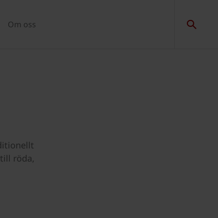
Om oss
itionellt
ill röda,