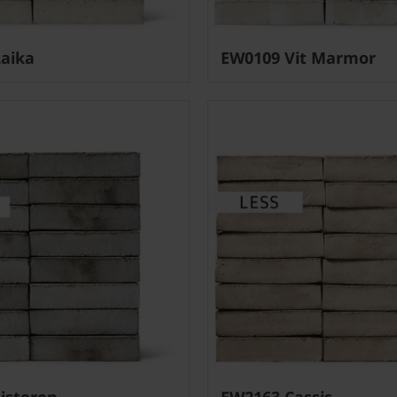
aika
EW0109 Vit Marmor
isteron
EW2163 Cassis