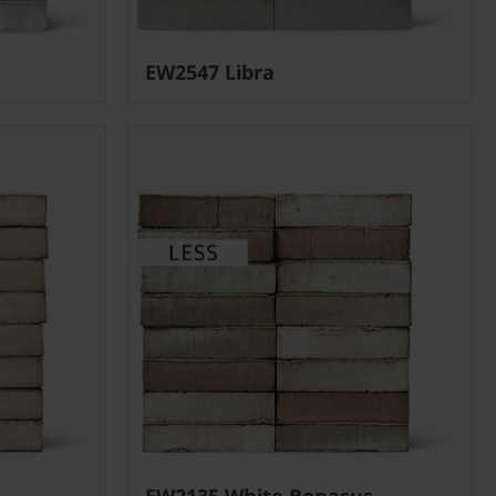
EW2547 Libra
EW2135 White Bonasus