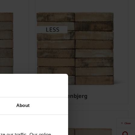
EW2137 Stenbjerg
About
Close
e our traffic. Our online