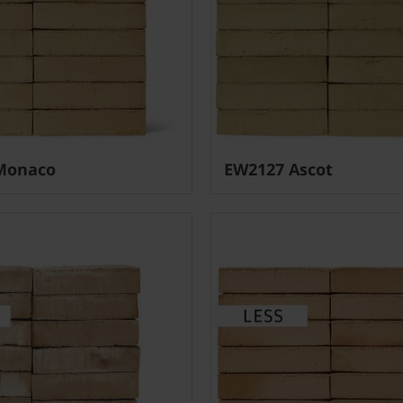
Monaco
EW2127 Ascot