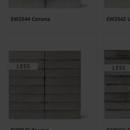
EW2544 Corona
EW2542 L
EW2546 Taurus
EW2166 S