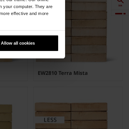
Sök
n your computer. They are
, more effective and more
Visualisering
Downloads
Allow all cookies
Produkter
EW2810 Terra Mista