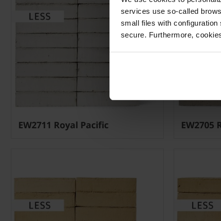
services use so-called brow
small files with configuration
secure. Furthermore, cookies
EW2711 Royal Pacific
EW2705 R