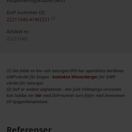
Eksponeringsklasse (MX)
DoP nummer (2)
(2)
22211045-A1W2221
Artikel nr.
22211045
(1) Om både en bio- och naturgas-EPD har upprättats beräknas
GWP-värdet för biogas -
kontakta Wienerberger
för GWP-
värdet för naturgas
(2) DoP är endast vägledande - den fullt tillämpliga versionen
kan laddas ner
här
med DoP-numret som följer med leveransen
till byggarbetsplatsen.
Referenser