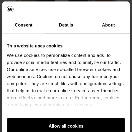
Consent
Details
About
This website uses cookies
We use cookies to personalize content and ads, to
wienerberger stärker sin position i
en pressad byggmarknad
provide social media features and to analyze our traffic.
Our online services use so-called browser cookies and
Fasadtegel
web beacons. Cookies do not cause any harm on your
computer. They are small files with configuration settings
Trots en avvaktande byggmarknad fortsätter
that help us to make our online services user-friendlier,
wienerberger att investera i kompetens och
more effective and more secure. Furthermore, cookies
innovation för att stärka teglets position i
serve to implement certain user functions.
Sverige. Läs mer här.
Läs mera
Allow all cookies
Fasadtegel