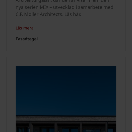
nya serien MIX – utvecklad i samarbete med
C.F. Møller Architects. Läs här.
Läs mera
Fasadtegel