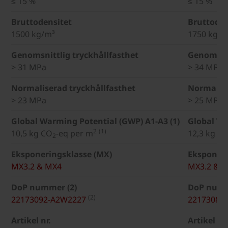
≤ 15 %
≤ 15 %
Bruttodensitet
Bruttoden
1500 kg/m³
1750 kg/m
Genomsnittlig tryckhållfasthet
Genomsnit
> 31 MPa
> 34 MPa
Normaliserad tryckhållfasthet
Normalise
> 23 MPa
> 25 MPa
Global Warming Potential (GWP) A1-A3 (1)
Global Wa
2
(1)
10,5 kg CO
-eq per m
12,3 kg C
2
Eksponeringsklasse (MX)
Eksponeri
MX3.2 & MX4
MX3.2 & 
DoP nummer (2)
DoP numm
(2)
22173092-A2W2227
22173081
Artikel nr.
Artikel nr.