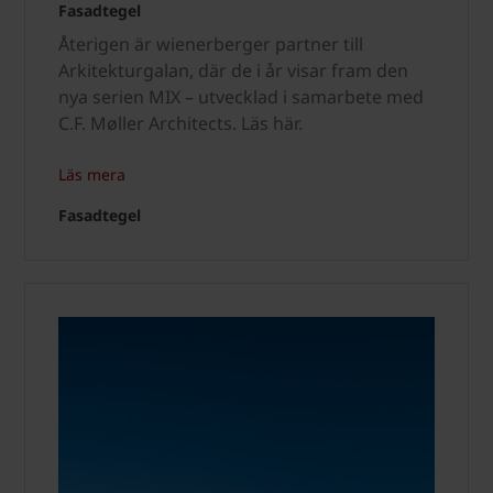
Fasadtegel
Återigen är wienerberger partner till
Arkitekturgalan, där de i år visar fram den
nya serien MIX – utvecklad i samarbete med
C.F. Møller Architects. Läs här.
Läs mera
Fasadtegel