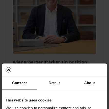
wienerberger stärker sin position i
en pressad byggmarknad
Fasadtegel
Consent
Details
About
Trots en avvaktande byggmarknad fortsätter
wienerberger att investera i kompetens och
innovation för att stärka teglets position i
This website uses cookies
Sverige. Läs mer här.
We use cookies to personalize content and ads, to