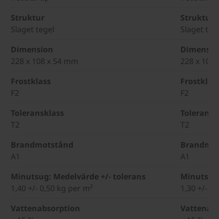
Struktur
Struktur
Slaget tegel
Slaget teg
Dimension
Dimensio
228 x 108 x 54 mm
228 x 108
Frostklass
Frostklas
F2
F2
Toleransklass
Toleransk
T2
T2
Brandmotstånd
Brandmot
A1
A1
Minutsug: Medelvärde +/- tolerans
Minutsug:
1,40 +/- 0,50 kg per m²
1,30 +/- 0
Vattenabsorption
Vattenab