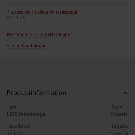
Broschyr | Kollektion fasadtegel
PDF - 5 MB
Prestanda- och CE-deklarationer
Alla nedladdningar
Produktinformation
Type
Type
LESS fasadetegel
Klassisk 
Tegelbruk
Tegelbruk
Vedstårup
Vedstårup