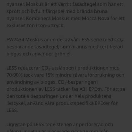
nyanser. Moskus är ett varmt fasadtegel som har ett
sprött och livfullt färgspel med brända bruna
nyanser. Kombinera Moskus med Mocca Nova för ett
exklusivt ton i ton-uttryck.
EW2434 Moskus är en del av vår LESS-serie med CO₂-
besparande fasadtegel, som bränns med certifierad
biogas och använder grön el.
LESS reducerar CO₂-utsläppen i produktionen med
70-90% tack vare 15% mindre råvaruförbrukning och
användning av biogas. CO₂-besparingen i
produktionen av LESS täcker fas A3 i EPD:n. För att se
den totala besparingen under hela produktens
livscykel, använd våra produktspecifika EPD:er för
LESS.
Liggytan på LESS-tegelstenen är perforerad och
hålen i liggytan är placerade cirka 25 mm från