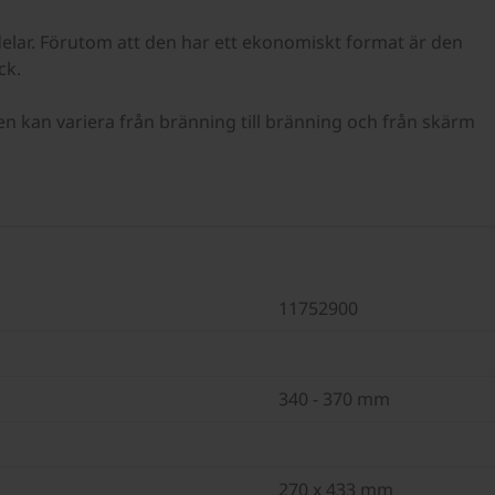
lar. Förutom att den har ett ekonomiskt format är den
ck.
n kan variera från bränning till bränning och från skärm
11752900
340 - 370 mm
270 x 433 mm