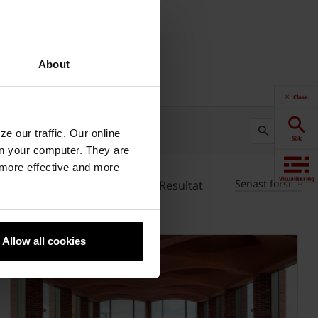
About
Close
SÖK
e our traffic. Our online
Sök
n your computer. They are
, more effective and more
Visualisering
Senast först
25
Resultat
Downloads
Allow all cookies
Produkter