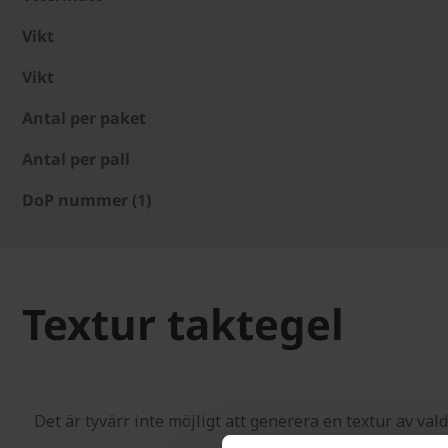
Vikt
Vikt
Antal per paket
Antal per pall
DoP nummer (1)
Textur taktegel