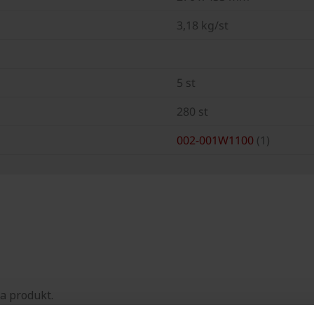
3,18 kg/st
5 st
280 st
002-001W1100
(1)