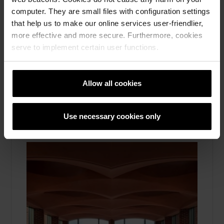
Upplev fasadtegel, skiffer och skärmtegel i
computer. They are small files with configuration settings
verkligheten – besök våra showrooms i
that help us to make our online services user-friendlier,
Stockholm, Göteborg och Malmö för
more effective and more secure. Furthermore, cookies
inspiration och rådgivning. Läs mer här.
serve to implement certain user functions.
Läs mera
Allow all cookies
Fasadtegel, Taktegel, Marktegel, Skärmtegel, Om
oss
Use necessary cookies only