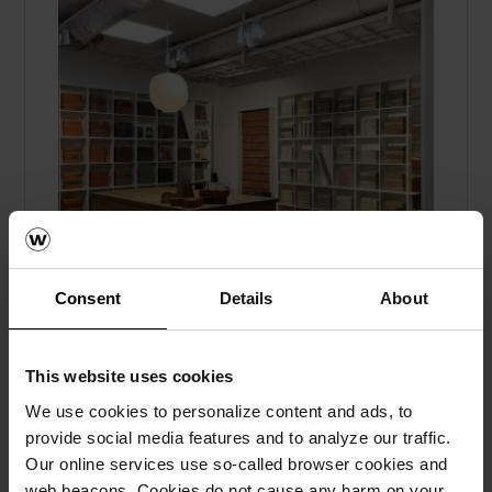
Consent
Details
About
This website uses cookies
Upplev vackert tegel och skiffer i
wienerbergers showrooms
We use cookies to personalize content and ads, to
provide social media features and to analyze our traffic.
Fasadtegel, Taktegel, Marktegel, Skärmtegel, Om
Our online services use so-called browser cookies and
oss
web beacons. Cookies do not cause any harm on your