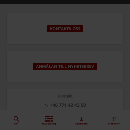
KONTAKTA OSS
ANMÄLAN TILL NYHETSBREV
Kontakt
+46 771 42 43 50
order@wienerberger.se
Sök
Visualisering
Downloads
Produkter