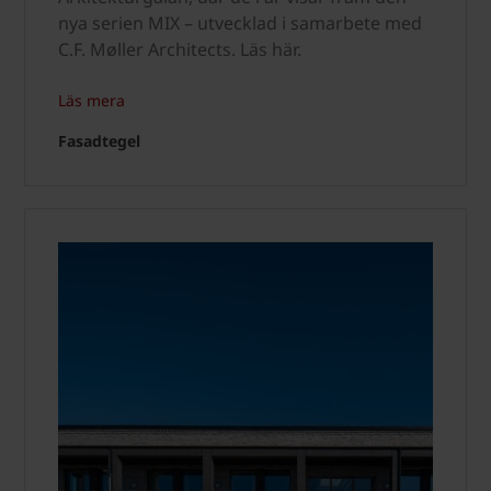
nya serien MIX – utvecklad i samarbete med
C.F. Møller Architects. Läs här.
Läs mera
Fasadtegel