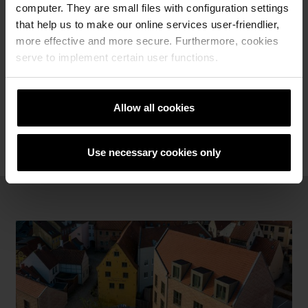
computer. They are small files with configuration settings
Projektets namn:
Brf Rosenfred
that help us to make our online services user-friendlier,
Arkitekt:
Fredblad Arkitekter
more effective and more secure. Furthermore, cookies
Byggherre och totalentreprenör:
Skanska Sverige AB
serve to implement certain user functions.
Produkter:
EW2423 Twilight
,
EW2135 White Bonasus
och
EW2164 Limoux
Färdigställt:
2021
Allow all cookies
Use necessary cookies only