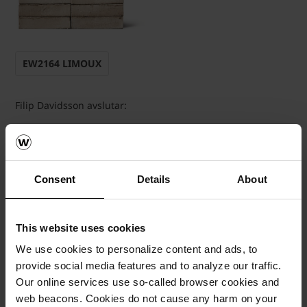
EW2164 LIMOUX
Filip Davidsson avslutar:
- Limoux tillhör den franska serien, vilket är en familj av
fasadtegel som alla är uppkallade efter franska städer och
vars färgpaletter är inspirerade av det sydfranska
semesterlandskapet. Inspiration har hämtats från
Consent
Details
About
strändernas sand och sten, gyllene marker och
sommarkläder i mjukt linne. Det är ett perfekt fasadtegel
för Brf Rosenfred. Vi är jätteglada över att få vara leverantör
This website uses cookies
i ett lyckat projekt som det här, och resultatet blev minst
sagt en succé.
We use cookies to personalize content and ads, to
provide social media features and to analyze our traffic.
Our online services use so-called browser cookies and
web beacons. Cookies do not cause any harm on your
Information om Brf Rosenfred i Varberg