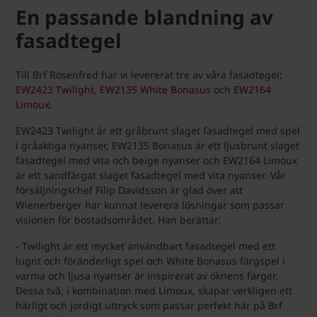
En passande blandning av
fasadtegel
Till Brf Rosenfred har vi levererat tre av våra fasadtegel;
EW2423 Twilight
,
EW2135 White Bonasus
och
EW2164
Limoux
.
EW2423 Twilight är ett gråbrunt slaget fasadtegel med spel
i gråaktiga nyanser, EW2135 Bonasus är ett ljusbrunt slaget
fasadtegel med vita och beige nyanser och EW2164 Limoux
är ett sandfärgat slaget fasadtegel med vita nyanser. Vår
försäljningschef Filip Davidsson är glad över att
Wienerberger har kunnat leverera lösningar som passar
visionen för bostadsområdet. Han berättar:
- Twilight är ett mycket användbart fasadtegel med ett
lugnt och föränderligt spel och White Bonasus färgspel i
varma och ljusa nyanser är inspirerat av öknens färger.
Dessa två, i kombination med Limoux, skapar verkligen ett
härligt och jordigt uttryck som passar perfekt här på Brf