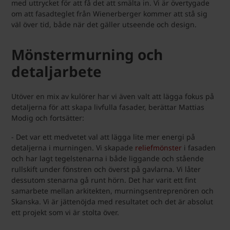
med uttrycket för att få det att smälta in. Vi är övertygade
om att fasadteglet från Wienerberger kommer att stå sig
väl över tid, både när det gäller utseende och design.
Mönstermurning och
detaljarbete
Utöver en mix av kulörer har vi även valt att lägga fokus på
detaljerna för att skapa livfulla fasader, berättar Mattias
Modig och fortsätter:
- Det var ett medvetet val att lägga lite mer energi på
detaljerna i murningen. Vi skapade
reliefmönster
i fasaden
och har lagt tegelstenarna i både liggande och stående
rullskift under fönstren och överst på gavlarna. Vi låter
dessutom stenarna gå runt hörn. Det har varit ett fint
samarbete mellan arkitekten, murningsentreprenören och
Skanska. Vi är jättenöjda med resultatet och det är absolut
ett projekt som vi är stolta över.