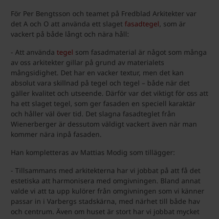
För Per Bengtsson och teamet på Fredblad Arkitekter var
det A och O att använda ett slaget
fasadtegel
, som är
vackert på både långt och nära håll:
- Att använda
tegel
som fasadmaterial är något som många
av oss arkitekter gillar på grund av materialets
mångsidighet. Det har en vacker textur, men det kan
absolut vara skillnad på tegel och tegel – både när det
gäller kvalitet och utseende. Därför var det viktigt för oss att
ha ett slaget tegel, som ger fasaden en speciell karaktär
och håller väl över tid. Det slagna fasadteglet från
Wienerberger är dessutom väldigt vackert även när man
kommer nära inpå fasaden.
Han kompletteras av Mattias Modig som tillägger:
- Tillsammans med arkitekterna har vi jobbat på att få det
estetiska att harmonisera med omgivningen. Bland annat
valde vi att ta upp kulörer från omgivningen som vi känner
passar in i Varbergs stadskärna, med närhet till både hav
och centrum. Även om huset är stort har vi jobbat mycket