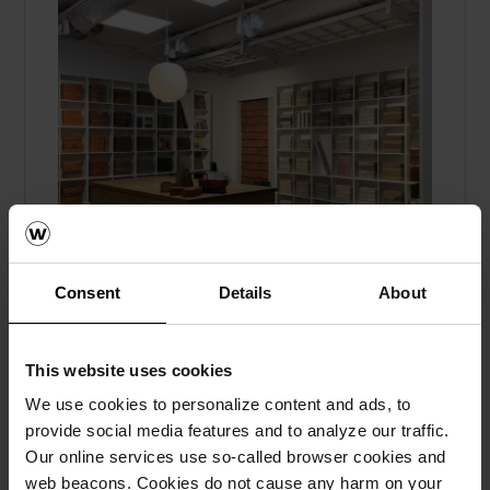
Consent
Details
About
Upplev vackert tegel och skiffer i
This website uses cookies
wienerbergers showrooms
We use cookies to personalize content and ads, to
provide social media features and to analyze our traffic.
Fasadtegel, Taktegel, Marktegel, Skärmtegel, Om
Our online services use so-called browser cookies and
oss
web beacons. Cookies do not cause any harm on your