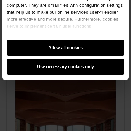
Upplev fasadtegel, skiffer och skärmtegel i
computer. They are small files with configuration settings
verkligheten – besök våra showrooms i
that help us to make our online services user-friendlier,
Stockholm, Göteborg och Malmö för
more effective and more secure. Furthermore, cookies
inspiration och rådgivning. Läs mer här.
serve to implement certain user functions.
Läs mera
Fasadtegel, Taktegel, Marktegel, Skärmtegel, Om
Allow all cookies
oss
Use necessary cookies only