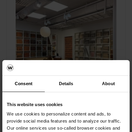
Consent
Details
About
This website uses cookies
Upplev vackert tegel och skiffer i
We use cookies to personalize content and ads, to
wienerbergers showrooms
provide social media features and to analyze our traffic.
Our online services use so-called browser cookies and
Fasadtegel, Taktegel, Marktegel, Skärmtegel, Om