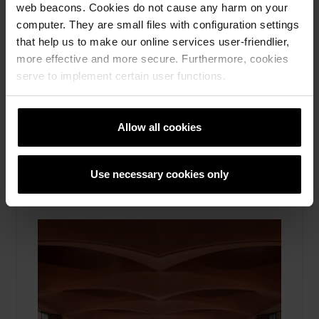
oss
web beacons. Cookies do not cause any harm on your
computer. They are small files with configuration settings
Upplev fasadtegel, skiffer och skärmtegel i
that help us to make our online services user-friendlier,
verkligheten – besök våra showrooms i
more effective and more secure. Furthermore, cookies
Stockholm, Göteborg och Malmö för
serve to implement certain user functions.
inspiration och rådgivning. Läs mer här.
Läs mera
Allow all cookies
Fasadtegel, Taktegel, Marktegel, Skärmtegel, Om
oss
Use necessary cookies only