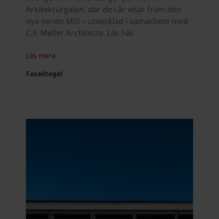
Arkitekturgalan, där de i år visar fram den
nya serien MIX – utvecklad i samarbete med
C.F. Møller Architects. Läs här.
Läs mera
Fasadtegel