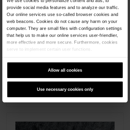
We use cookies to personalize content and ads, to
provide social media features and to analyze our traffic.
wienerberger öppnar nytt showroom
Our online services use so-called browser cookies and
för tegel i Malmö
web beacons. Cookies do not cause any harm on your
computer. They are small files with configuration settings
Fasadtegel, Marktegel, Taktegel, Skärmtegel,
Brick slips, Om oss
that help us to make our online services user-friendlier,
more effective and more secure. Furthermore, cookies
I wienerbergers nya showroom i Malmö
serve to implement certain user functions.
visas bland annat fasadtegel, taktegel och
skiffer – en tegelvärld för arkitekter och
entreprenörer. Läs mer här.
Allow all cookies
Läs mera
Fasadtegel, Marktegel, Taktegel, Skärmtegel,
Use necessary cookies only
Brick slips, Om oss