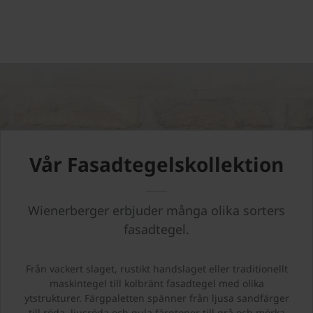
Vår Fasadtegelskollektion
Wienerberger erbjuder många olika sorters
fasadtegel.
Från vackert slaget, rustikt handslaget eller traditionellt
maskintegel till kolbränt fasadtegel med olika
ytstrukturer. Färgpaletten spänner från ljusa sandfärger
till röda, ljusröda och gula färgtoner till grå och mörka