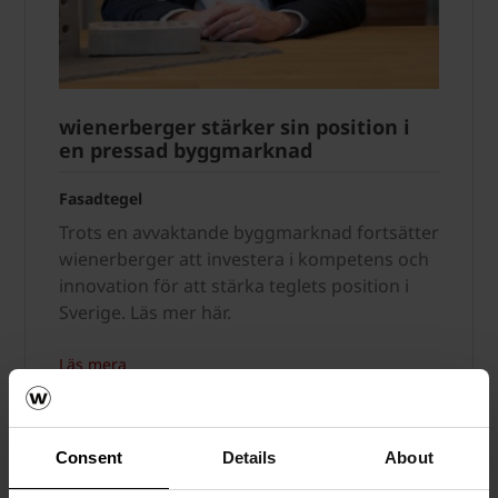
wienerberger stärker sin position i
en pressad byggmarknad
Fasadtegel
Trots en avvaktande byggmarknad fortsätter
wienerberger att investera i kompetens och
innovation för att stärka teglets position i
Sverige. Läs mer här.
Läs mera
Fasadtegel
Consent
Details
About