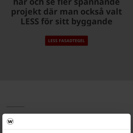
här och se fler spännande
projekt där man också valt
LESS för sitt byggande
LESS FASADTEGEL
__________