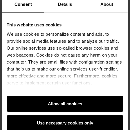
Consent
Details
About
This website uses cookies
We use cookies to personalize content and ads, to
provide social media features and to analyze our traffic.
Our online services use so-called browser cookies and
web beacons. Cookies do not cause any harm on your
Grönt guldprojekt satsar stort på fasadteglet
computer. They are small files with configuration settings
LESS
that help us to make our online services user-friendlier,
Med målet om DGNB Guld är kraven extra höga
more effective and more secure. Furthermore, cookies
på ett nytt bostadsprojekt i danska Brøndby, där
serve to implement certain user functions.
CASA just nu uppför 215 lägenheter på totalt 17
000 kvadratmeter.
Allow all cookies
Läs mer
Use necessary cookies only