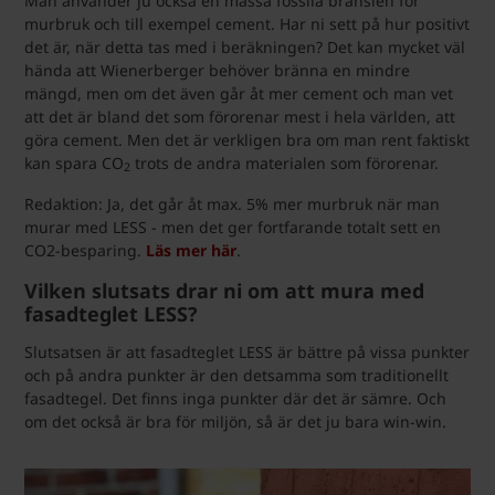
Man använder ju också en massa fossila bränslen för
murbruk och till exempel cement. Har ni sett på hur positivt
det är, när detta tas med i beräkningen? Det kan mycket väl
hända att Wienerberger behöver bränna en mindre
mängd, men om det även går åt mer cement och man vet
att det är bland det som förorenar mest i hela världen, att
göra cement. Men det är verkligen bra om man rent faktiskt
kan spara CO
trots de andra materialen som förorenar.
2
Redaktion: Ja, det går åt max. 5% mer murbruk när man
murar med LESS - men det ger fortfarande totalt sett en
CO2-besparing.
Läs mer här
.
Vilken slutsats drar ni om att mura med
fasadteglet LESS?
Slutsatsen är att fasadteglet LESS är bättre på vissa punkter
och på andra punkter är den detsamma som traditionellt
fasadtegel. Det finns inga punkter där det är sämre. Och
om det också är bra för miljön, så är det ju bara win-win.