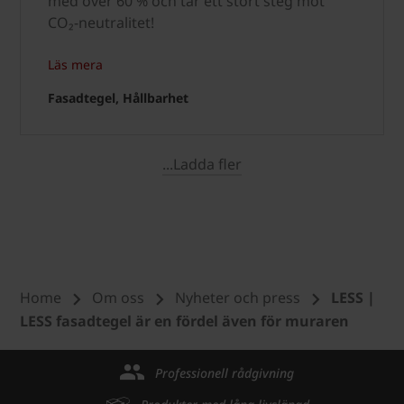
med över 60 % och tar ett stort steg mot
CO₂-neutralitet!
Läs mera
Fasadtegel, Hållbarhet
...Ladda fler
Home
Om oss
Nyheter och press
LESS |
LESS fasadtegel är en fördel även för muraren
Professionell rådgivning