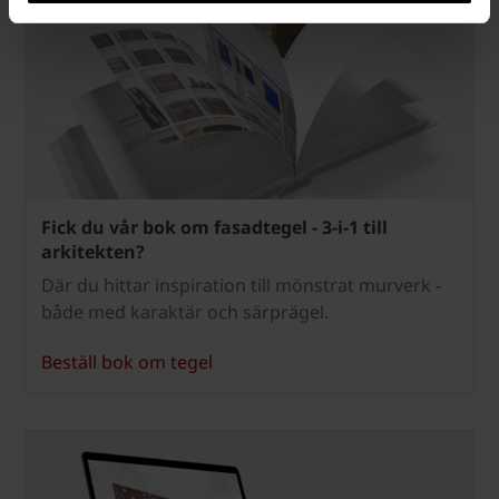
Fick du vår bok om fasadtegel - 3-i-1 till
arkitekten?
Där du hittar inspiration till mönstrat murverk -
både med karaktär och särprägel.
Beställ bok om tegel