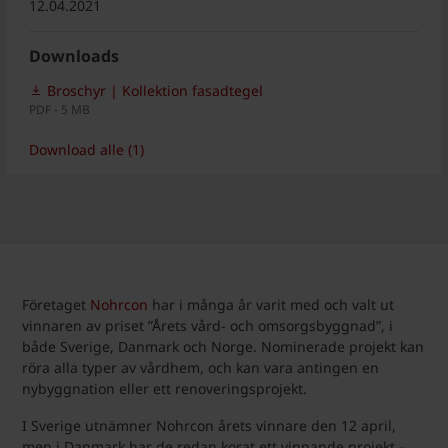
12.04.2021
Downloads
Broschyr | Kollektion fasadtegel
PDF - 5 MB
Download alle (1)
Företaget
Nohrcon
har i många år varit med och valt ut
vinnaren av priset ”Årets vård- och omsorgsbyggnad”, i
både Sverige, Danmark och Norge. Nominerade projekt kan
röra alla typer av vårdhem, och kan vara antingen en
nybyggnation eller ett renoveringsprojekt.
I Sverige utnämner Nohrcon årets vinnare den 12 april,
men i Danmark har de redan korat ett vinnande projekt –