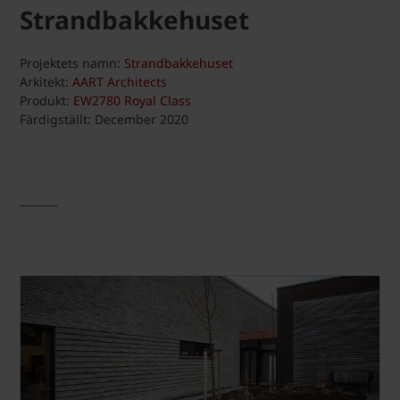
Strandbakkehuset
Projektets namn:
Strandbakkehuset
Arkitekt:
AART Architects
Produkt:
EW2780 Royal Class
Färdigställt: December 2020
_______