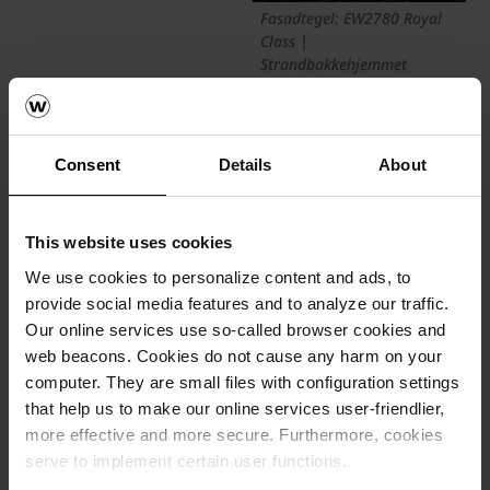
Fasadtegel: EW2780 Royal
Class |
Strandbakkehjemmet
© Egernsund Wienerberger A/S |
Architect: Aart Architects
Byggnad designad med
Consent
Details
About
livskvalitet i åtanke
This website uses cookies
Enligt AART Architects har livskvalitet varit ett nyckelord i
We use cookies to personalize content and ads, to
utformandet av Strandbakkehuset. På
deras hemsida
provide social media features and to analyze our traffic.
skriver de hur ett hospice måste omfamna livet för de unga
Our online services use so-called browser cookies and
personerna som befinner sig i en utsatt situation, och att
liv, lek och lindring därför är väsentliga värden för hospicet.
web beacons. Cookies do not cause any harm on your
computer. They are small files with configuration settings
Även placeringen av Strandbakkehuset spelar en roll i att
that help us to make our online services user-friendlier,
skapa den rätta atmosfären. Hospicet ligger i en sluttning,
more effective and more secure. Furthermore, cookies
och erbjuder grönska och natur precis utanför fönstren.
serve to implement certain user functions.
Genom att välja att klä fasaderna i fasadteglet EW2780
Royal Class, som är vårt slagna fasadtegel i blå/grå färg,