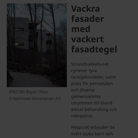
Vackra
fasader
med
vackert
fasadtegel
Strandbakkehuset
rymmer fyra
familjebostäder, samt
plats för personalen
och diverse
EW2780 Royal Class
gemensamma
© Egernsund Wienerberger A/S
utrymmen till bland
annat behandling och
rekreation.
Hospicet erbjuder de
svårt sjuka barn och