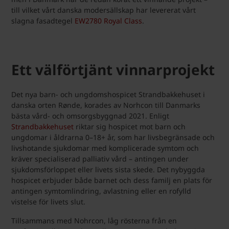
till vilket vårt danska modersällskap har levererat vårt
slagna fasadtegel
EW2780 Royal Class
.
Ett välförtjänt vinnarprojekt
Det nya barn- och ungdomshospicet Strandbakkehuset i
danska orten Rønde, korades av Norhcon till Danmarks
bästa vård- och omsorgsbyggnad 2021. Enligt
Strandbakkehuset
riktar sig hospicet mot barn och
ungdomar i åldrarna 0–18+ år, som har livsbegränsade och
livshotande sjukdomar med komplicerade symtom och
kräver specialiserad palliativ vård – antingen under
sjukdomsförloppet eller livets sista skede. Det nybyggda
hospicet erbjuder både barnet och dess familj en plats för
antingen symtomlindring, avlastning eller en rofylld
vistelse för livets slut.
Tillsammans med Nohrcon, låg rösterna från en