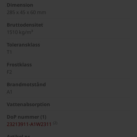
Dimension
285 x 45 x 60 mm
Bruttodensitet
1510 kg/m³
Toleransklass
T1
Frostklass
F2
Brandmotstånd
A1
Vattenabsorption
DoP nummer (1)
(2)
23213911-A1W2311
Artikel nr.