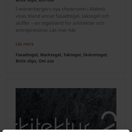
I wienerbergers nya showroom i Malmö
visas bland annat fasadtegel, taktegel och
skiffer – en tegelvärld för arkitekter och
entreprenörer. Läs mer här.
Läs mera
Fasadtegel, Marktegel, Taktegel, Skärmtegel,
Brick slips, Om oss