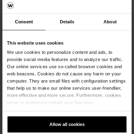
Consent
Details
About
This website uses cookies
We use cookies to personalize content and ads, to
provide social media features and to analyze our traffic.
Our online services use so-called browser cookies and
wienerberger är officiell partner till
Arkitekturgalan 2026
web beacons. Cookies do not cause any harm on your
computer. They are small files with configuration settings
Fasadtegel
that help us to make our online services user-friendlier,
more effective and more secure. Furthermore, cookies
Återigen är wienerberger partner till
serve to implement certain user functions.
Arkitekturgalan, där de i år visar fram den
nya serien MIX – utvecklad i samarbete med
C.F. Møller Architects. Läs här.
Allow all cookies
Läs mera