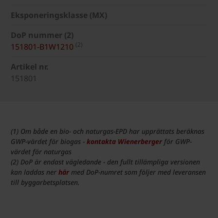
Eksponeringsklasse (MX)
DoP nummer (2)
(2)
151801-B1W1210
Artikel nr.
151801
(1) Om både en bio- och naturgas-EPD har upprättats beräknas
GWP-värdet för biogas -
kontakta Wienerberger
för GWP-
värdet för naturgas
(2) DoP är endast vägledande - den fullt tillämpliga versionen
kan laddas ner
här
med DoP-numret som följer med leveransen
till byggarbetsplatsen.