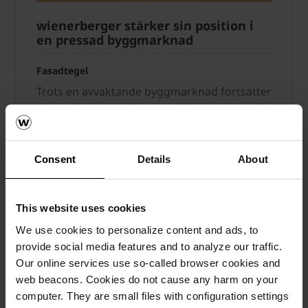
wienerberger stärker sin position i
en pressad byggmarknad
Fasadtegel
Trots en avvaktande byggmarknad fortsätter
wienerberger att investera i kompetens och
innovation för att stärka teglets position i
Sverige. Läs mer här.
Consent
Details
About
Läs mera
Fasadtegel
This website uses cookies
We use cookies to personalize content and ads, to
provide social media features and to analyze our traffic.
Our online services use so-called browser cookies and
web beacons. Cookies do not cause any harm on your
computer. They are small files with configuration settings