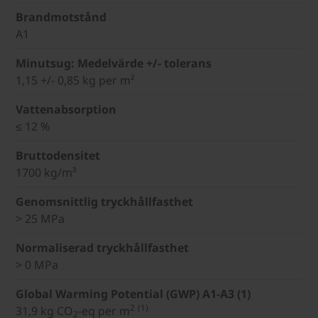
Brandmotstånd
A1
Minutsug: Medelvärde +/- tolerans
1,15 +/- 0,85 kg per m²
Vattenabsorption
≤ 12 %
Bruttodensitet
1700 kg/m³
Genomsnittlig tryckhållfasthet
> 25 MPa
Normaliserad tryckhållfasthet
> 0 MPa
Global Warming Potential (GWP) A1-A3 (1)
2
(1)
31,9 kg CO
-eq per m
2