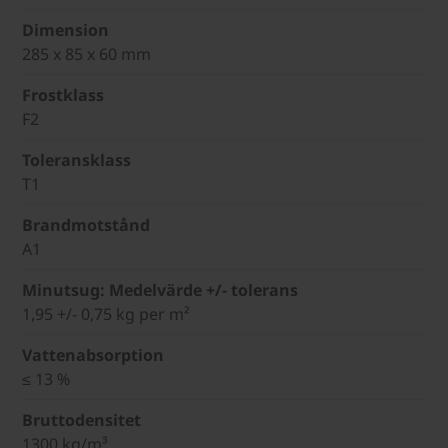
Dimension
285 x 85 x 60 mm
Frostklass
F2
Toleransklass
T1
Brandmotstånd
A1
Minutsug: Medelvärde +/- tolerans
1,95 +/- 0,75 kg per m²
Vattenabsorption
≤ 13 %
Bruttodensitet
1300 kg/m³