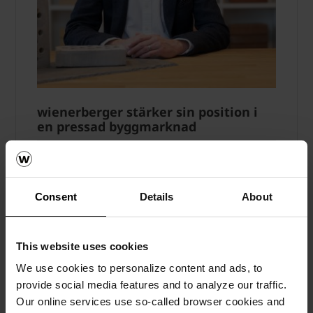
wienerberger stärker sin position i
en pressad byggmarknad
Fasadtegel
Trots en avvaktande byggmarknad fortsätter
wienerberger att investera i kompetens och
Consent
Details
About
innovation för att stärka teglets position i
Sverige. Läs mer här.
This website uses cookies
Läs mera
We use cookies to personalize content and ads, to
provide social media features and to analyze our traffic.
Fasadtegel
Our online services use so-called browser cookies and