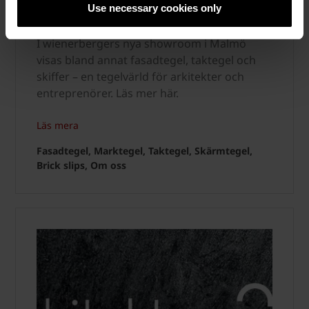
Fasadtegel, Marktegel, Taktegel, Skärmtegel,
Use necessary cookies only
Brick slips, Om oss
I wienerbergers nya showroom i Malmö
visas bland annat fasadtegel, taktegel och
skiffer – en tegelvärld för arkitekter och
entreprenörer. Läs mer här.
Läs mera
Fasadtegel, Marktegel, Taktegel, Skärmtegel,
Brick slips, Om oss