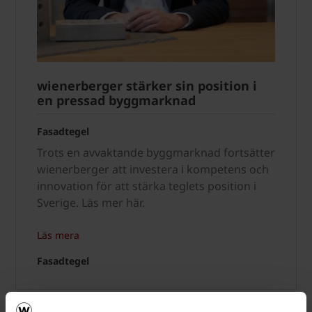
wienerberger stärker sin position i
en pressad byggmarknad
Fasadtegel
Trots en avvaktande byggmarknad fortsätter
wienerberger att investera i kompetens och
innovation för att stärka teglets position i
Sverige. Läs mer här.
Läs mera
Fasadtegel