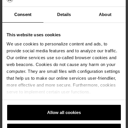
Consent
Details
About
This website uses cookies
We use cookies to personalize content and ads, to
provide social media features and to analyze our traffic.
Our online services use so-called browser cookies and
web beacons. Cookies do not cause any harm on your
computer. They are small files with configuration settings
that help us to make our online services user-friendlier,
more effective and more secure. Furthermore, cookies
serve to implement certain user functions.
wienerberger öppnar nytt showroom
Allow all cookies
för tegel i Malmö