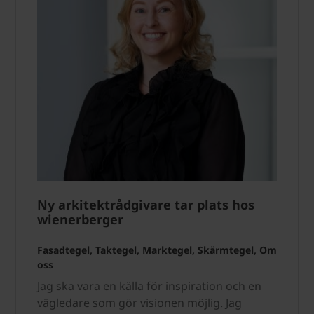
Ny arkitektrådgivare tar plats hos
wienerberger
Fasadtegel, Taktegel, Marktegel, Skärmtegel, Om
oss
Jag ska vara en källa för inspiration och en
vägledare som gör visionen möjlig. Jag