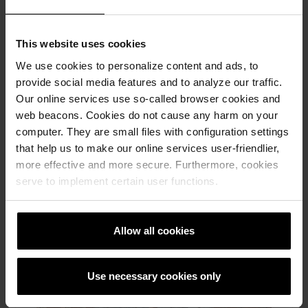
Stockholm, Göteborg och Malmö för
inspiration och rådgivning. Läs mer här.
This website uses cookies
Läs mera
We use cookies to personalize content and ads, to
provide social media features and to analyze our traffic.
Fasadtegel, Taktegel, Marktegel, Skärmtegel, Om
Our online services use so-called browser cookies and
oss
web beacons. Cookies do not cause any harm on your
computer. They are small files with configuration settings
that help us to make our online services user-friendlier,
more effective and more secure. Furthermore, cookies
serve to implement certain user functions.
Allow all cookies
Use necessary cookies only